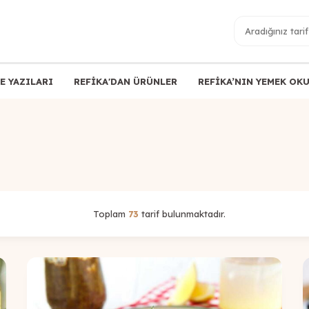
E YAZILARI
REFİKA'DAN ÜRÜNLER
REFİKA’NIN YEMEK OK
Toplam
73
tarif bulunmaktadır.