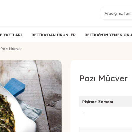
E YAZILARI
REFİKA'DAN ÜRÜNLER
REFİKA’NIN YEMEK OK
Pazı Mücver
Pazı Mücver
Pişirme Zamanı
-