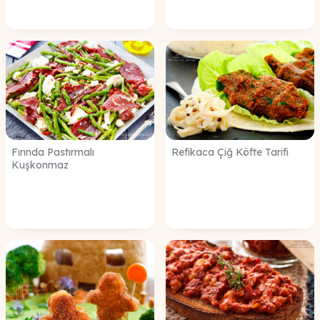
Fırında Pastırmalı
Refikaca Çiğ Köfte Tarifi
Kuşkonmaz