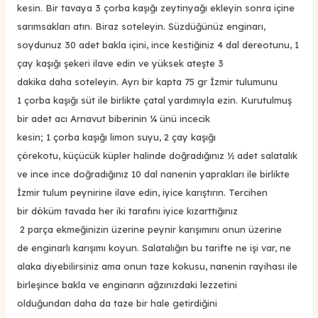
kesin. Bir tavaya 3 çorba kaşığı zeytinyağı ekleyin sonra içine
sarımsakları atın. Biraz soteleyin. Süzdüğünüz enginarı,
soydunuz 30 adet bakla içini, ince kestiğiniz 4 dal dereotunu, 1
çay kaşığı şekeri ilave edin ve yüksek ateşte 3
dakika daha soteleyin. Ayrı bir kapta 75 gr İzmir tulumunu
1 çorba kaşığı süt ile birlikte çatal yardımıyla ezin. Kurutulmuş
bir adet acı Arnavut biberinin ¼ ünü incecik
kesin; 1 çorba kaşığı limon suyu, 2 çay kaşığı
çörekotu, küçücük küpler halinde doğradığınız ½ adet salatalık
ve ince ince doğradığınız 10 dal nanenin yaprakları ile birlikte
İzmir tulum peynirine ilave edin, iyice karıştırın. Tercihen
bir döküm tavada her iki tarafını iyice kızarttığınız
2 parça ekmeğinizin üzerine peynir karışımını onun üzerine
de enginarlı karışımı koyun. Salatalığın bu tarifte ne işi var, ne
alaka diyebilirsiniz ama onun taze kokusu, nanenin rayihası ile
birleşince bakla ve enginarın ağzınızdaki lezzetini
olduğundan daha da taze bir hale getirdiğini