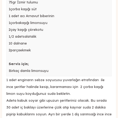
75gr İzmir tulumu
1çorba kaşığı süt
1 adet acı Arnavut biberinin
1çorbakaşığı limonsuyu
2çay kaşığı çörekotu
1/2 adetsalatalık
10 dalnane
2parçaekmek
Servis için;
Birkaç damla limonsuyu
1 adet enginarın sebze soyucusu yuvarlağın etrafından ile
ince şeritler halinde kesip, kararmaması için 2 çorba kaşığı
limon suyu koyduğunuz suda bekletin.
Adeta kabuk soyar gibi upuzun şeritleriniz olacak. Bu sırada
30 adet iç baklayı üzerlerine çizik atıp kaynar suda 2 dakika
pişirip kabuklarını soyun. Ayrı bir yerde 1 diş sarımsağı ince ince