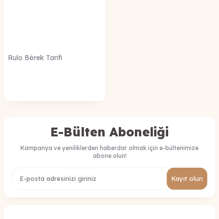
Rulo Börek Tarifi
E-Bülten Aboneliği
Kampanya ve yeniliklerden haberdar olmak için e-bültenimize
abone olun!
Kayıt olun