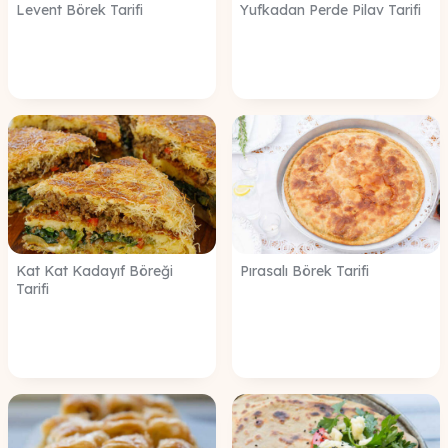
Levent Börek Tarifi
Yufkadan Perde Pilav Tarifi
Kat Kat Kadayıf Böreği
Pırasalı Börek Tarifi
Tarifi