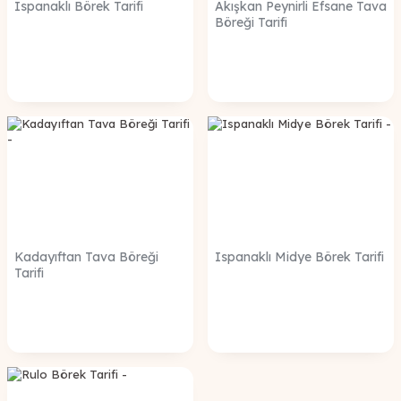
Ispanaklı Börek Tarifi
Akışkan Peynirli Efsane Tava
Böreği Tarifi
Kadayıftan Tava Böreği
Ispanaklı Midye Börek Tarifi
Tarifi