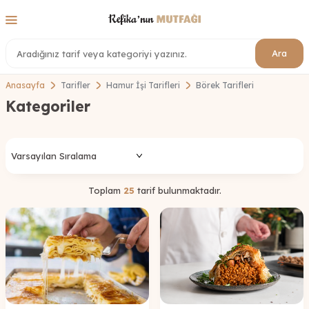
Ara
Anasayfa
Tarifler
Hamur İşi Tarifleri
Börek Tarifleri
Kategoriler
Toplam
25
tarif bulunmaktadır.