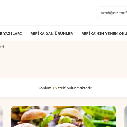
E YAZILARI
REFİKA'DAN ÜRÜNLER
REFİKA’NIN YEMEK OK
eri
Toplam
15
tarif bulunmaktadır.