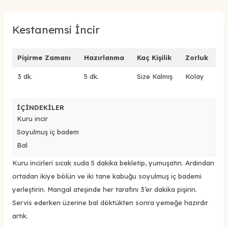
Kestanemsi İncir
Pişirme Zamanı
Hazırlanma
Kaç Kişilik
Zorluk
3 dk.
5 dk.
Size Kalmış
Kolay
İÇİNDEKİLER
Kuru incir
Soyulmuş iç badem
Bal
Kuru incirleri sıcak suda 5 dakika bekletip, yumuşatın. Ardından
ortadan ikiye bölün ve iki tane kabuğu soyulmuş iç bademi
yerleştirin. Mangal ateşinde her tarafını 3’er dakika pişirin.
Servis ederken üzerine bal döktükten sonra yemeğe hazırdır
artık.