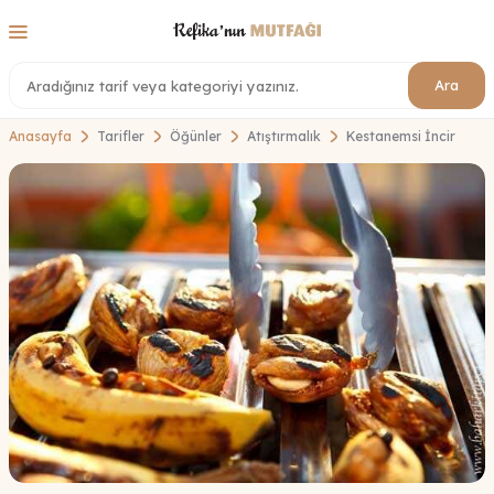
Ara
Anasayfa
Tarifler
Öğünler
Atıştırmalık
Kestanemsi İncir