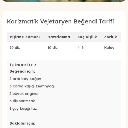
Karizmatik Vejetaryen Beğendi Tarifi
Pişirme Zamanı
Hazırlanma
Kaç Kişilik
Zorluk
10 dk.
10 dk.
4-6
Kolay
İÇİNDEKİLER
Beğendi için;
2 orta boy soğan
3 çorba kaşığı zeytinyağı
2 büyük enginar
3 diş sarımsak
1 çay kaşığı tuz
Baklalar için;