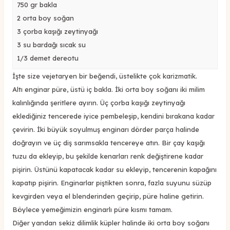
750 gr bakla
2 orta boy soğan
3 çorba kaşığı zeytinyağı
3 su bardağı sıcak su
1/3 demet dereotu
İşte size vejetaryen bir beğendi, üstelikte çok karizmatik.
Altı enginar püre, üstü iç bakla. İki orta boy soğanı iki milim
kalınlığında şeritlere ayırın. Üç çorba kaşığı zeytinyağı
eklediğiniz tencerede iyice pembeleşip, kendini bırakana kadar
çevirin. İki büyük soyulmuş enginarı dörder parça halinde
doğrayın ve üç diş sarımsakla tencereye atın. Bir çay kaşığı
tuzu da ekleyip, bu şekilde kenarları renk değiştirene kadar
pişirin. Üstünü kapatacak kadar su ekleyip, tencerenin kapağını
kapatıp pişirin. Enginarlar piştikten sonra, fazla suyunu süzüp
kevgirden veya el blenderinden geçirip, püre haline getirin.
Böylece yemeğimizin enginarlı püre kısmı tamam.
Diğer yandan sekiz dilimlik küpler halinde iki orta boy soğanı