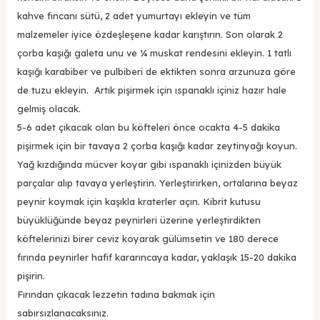
kahve fincanı sütü, 2 adet yumurtayı ekleyin ve tüm
malzemeler iyice özdeşleşene kadar karıştırın. Son olarak 2
çorba kaşığı galeta unu ve ¼ muskat rendesini ekleyin. 1 tatlı
kaşığı karabiber ve pulbiberi de ektikten sonra arzunuza göre
de tuzu ekleyin. Artık pişirmek için ıspanaklı içiniz hazır hale
gelmiş olacak.
5-6 adet çıkacak olan bu köfteleri önce ocakta 4-5 dakika
pişirmek için bir tavaya 2 çorba kaşığı kadar zeytinyağı koyun.
Yağ kızdığında mücver koyar gibi ıspanaklı içinizden büyük
parçalar alıp tavaya yerleştirin. Yerleştirirken, ortalarına beyaz
peynir koymak için kaşıkla kraterler açın. Kibrit kutusu
büyüklüğünde beyaz peynirleri üzerine yerleştirdikten
köftelerinizi birer ceviz koyarak gülümsetin ve 180 derece
fırında peynirler hafif kararıncaya kadar, yaklaşık 15-20 dakika
pişirin.
Fırından çıkacak lezzetin tadına bakmak için
sabırsızlanacaksınız.