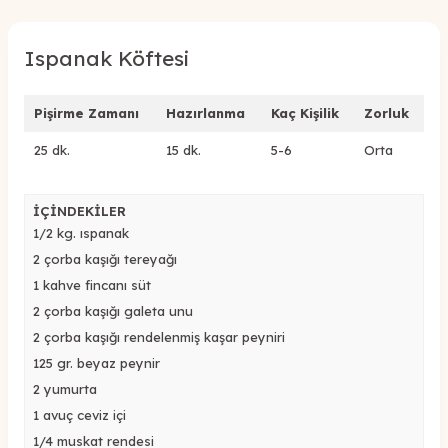
Ispanak Köftesi
Pişirme Zamanı
Hazırlanma
Kaç Kişilik
Zorluk
25 dk.
15 dk.
5-6
Orta
İÇİNDEKİLER
1/2 kg. ıspanak
2 çorba kaşığı tereyağı
1 kahve fincanı süt
2 çorba kaşığı galeta unu
2 çorba kaşığı rendelenmiş kaşar peyniri
125 gr. beyaz peynir
2 yumurta
1 avuç ceviz içi
1/4 muskat rendesi