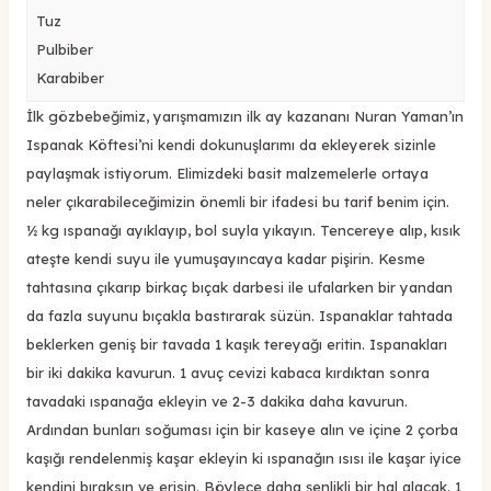
Tuz
Pulbiber
Karabiber
İlk gözbebeğimiz, yarışmamızın ilk ay kazananı Nuran Yaman’ın
Ispanak Köftesi’ni kendi dokunuşlarımı da ekleyerek sizinle
paylaşmak istiyorum. Elimizdeki basit malzemelerle ortaya
neler çıkarabileceğimizin önemli bir ifadesi bu tarif benim için.
½ kg ıspanağı ayıklayıp, bol suyla yıkayın. Tencereye alıp, kısık
ateşte kendi suyu ile yumuşayıncaya kadar pişirin. Kesme
tahtasına çıkarıp birkaç bıçak darbesi ile ufalarken bir yandan
da fazla suyunu bıçakla bastırarak süzün. Ispanaklar tahtada
beklerken geniş bir tavada 1 kaşık tereyağı eritin. Ispanakları
bir iki dakika kavurun. 1 avuç cevizi kabaca kırdıktan sonra
tavadaki ıspanağa ekleyin ve 2-3 dakika daha kavurun.
Ardından bunları soğuması için bir kaseye alın ve içine 2 çorba
kaşığı rendelenmiş kaşar ekleyin ki ıspanağın ısısı ile kaşar iyice
kendini bıraksın ve erisin. Böylece daha şenlikli bir hal alacak. 1