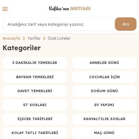
Ara
Anasayfa
Tarifler
Özel Listeler
Kategoriler
5 DAKIKALIK YEMEKLER
ANNELER GÜNÜ
BAYRAM YEMEKLERI
COCUKLAR İÇIN
DAVET YEMEKLERI
DOĞUM GÜNÜ
ET SOSLARI
EV YAPIMI
İÇECEK TARIFLERI
KAHVALTILIK SOSLAR
KOLAY TATLI TARIFLERI
MAÇ GÜNÜ