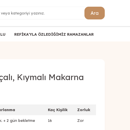
Ara
ULU
REFİKA'YLA ÖZLEDİĞİMİZ RAMAZANLAR
çalı, Kıymalı Makarna
ırlanma
Kaç Kişilik
Zorluk
k. + 2 gün bekletme
16
Zor