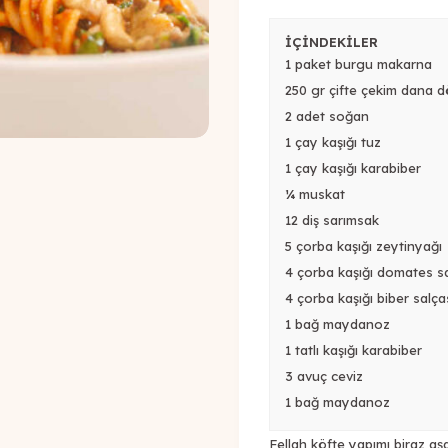
İÇİNDEKİLER
1 paket burgu makarna
250 gr çifte çekim dana 
2 adet soğan
1 çay kaşığı tuz
1 çay kaşığı karabiber
¼ muskat
12 diş sarımsak
5 çorba kaşığı zeytinyağı
4 çorba kaşığı domates sa
4 çorba kaşığı biber salça
1 bağ maydanoz
1 tatlı kaşığı karabiber
3 avuç ceviz
1 bağ maydanoz
Fellah köfte yapımı biraz a