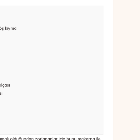
döş kıyma
lçası
sı
şamalı olduğundan zorlananlar için bunu makarna ile