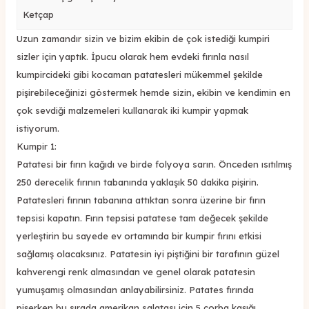
Ketçap
Uzun zamandır sizin ve bizim ekibin de çok istediği kumpiri
sizler için yaptık. İpucu olarak hem evdeki fırınla nasıl
kumpircideki gibi kocaman patatesleri mükemmel şekilde
pişirebileceğinizi göstermek hemde sizin, ekibin ve kendimin en
çok sevdiği malzemeleri kullanarak iki kumpir yapmak
istiyorum.
Kumpir 1:
Patatesi bir fırın kağıdı ve birde folyoya sarın. Önceden ısıtılmış
250 derecelik fırının tabanında yaklaşık 50 dakika pişirin.
Patatesleri fırının tabanına attıktan sonra üzerine bir fırın
tepsisi kapatın. Fırın tepsisi patatese tam değecek şekilde
yerleştirin bu sayede ev ortamında bir kumpir fırını etkisi
sağlamış olacaksınız. Patatesin iyi piştiğini bir tarafının güzel
kahverengi renk almasından ve genel olarak patatesin
yumuşamış olmasından anlayabilirsiniz. Patates fırında
pişerken bu sırada amerikan salatası için 5 çorba kaşığı