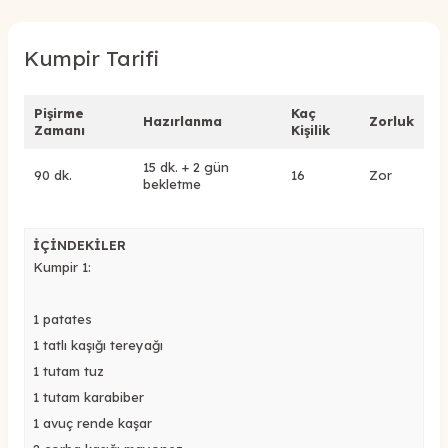
Kumpir Tarifi
Pişirme
Kaç
Hazırlanma
Zorluk
Zamanı
Kişilik
15 dk. + 2 gün
90 dk.
16
Zor
bekletme
İÇİNDEKİLER
Kumpir 1:
1 patates
1 tatlı kaşığı tereyağı
1 tutam tuz
1 tutam karabiber
1 avuç rende kaşar