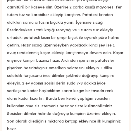
garnitürü bir kaseye alın. Üzerine 2 çorba kaşığı mayonez, 1’er
tutam tuz ve karabiber ekleyip karıştırın. Patatesi fırından
aldıktan sonra ortasını bıçakla yarın. İçerisine sıcağı
üzerindeyken 1 tatlı kaşığı tereyağı ve 1 tutam tuz ekleyip
ortadaki patatesli kısmı bir şimşir bıçak ile oyarak püre haline
getirin. Hazır sıcağı üzerindeyken yapılacak ikinci şey ise 1
avuç rendelenmiş kaşar ekleyip karıştırmaya devam edin. Kaşar
eriyince kumpir bazınız hazır. Ardından içerisine patatesler
pişerken hazırladığınız amerikan salatasını ekleyin. 1 dilim
salatalık turşusunu ince dilimler şeklinde doğrayıp kumpire
ekleyin. 2 ev yapımı sosisi derin suda 7-8 dakika iyice
sertleşene kadar haşladıktan sonra kızgın bir tavada renk
alana kadar kızartın. Burda ben kendi yaptığım sosisleri
kullandım ama siz isterseniz hazır sosiste kullanabilirsiniz.
Sosisleri dilimler halinde doğrayıp kumpirin üzerine ekleyin.
Son olarak dilediğiniz miktarda ketçap ekleyince ilk kumpiriniz
hazır.