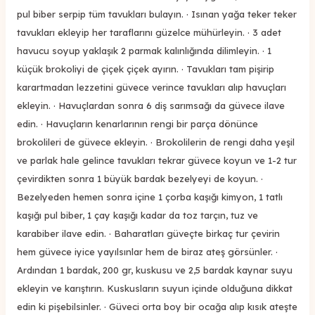
pul biber serpip tüm tavukları bulayın. · Isınan yağa teker teker
tavukları ekleyip her taraflarını güzelce mühürleyin. · 3 adet
havucu soyup yaklaşık 2 parmak kalınlığında dilimleyin. · 1
küçük brokoliyi de çiçek çiçek ayırın. · Tavukları tam pişirip
karartmadan lezzetini güvece verince tavukları alıp havuçları
ekleyin. · Havuçlardan sonra 6 diş sarımsağı da güvece ilave
edin. · Havuçların kenarlarının rengi bir parça dönünce
brokolileri de güvece ekleyin. · Brokolilerin de rengi daha yeşil
ve parlak hale gelince tavukları tekrar güvece koyun ve 1-2 tur
çevirdikten sonra 1 büyük bardak bezelyeyi de koyun. ·
Bezelyeden hemen sonra içine 1 çorba kaşığı kimyon, 1 tatlı
kaşığı pul biber, 1 çay kaşığı kadar da toz tarçın, tuz ve
karabiber ilave edin. · Baharatları güveçte birkaç tur çevirin
hem güvece iyice yayılsınlar hem de biraz ateş görsünler. ·
Ardından 1 bardak, 200 gr, kuskusu ve 2,5 bardak kaynar suyu
ekleyin ve karıştırın. Kuskusların suyun içinde olduğuna dikkat
edin ki pişebilsinler. · Güveci orta boy bir ocağa alıp kısık ateşte