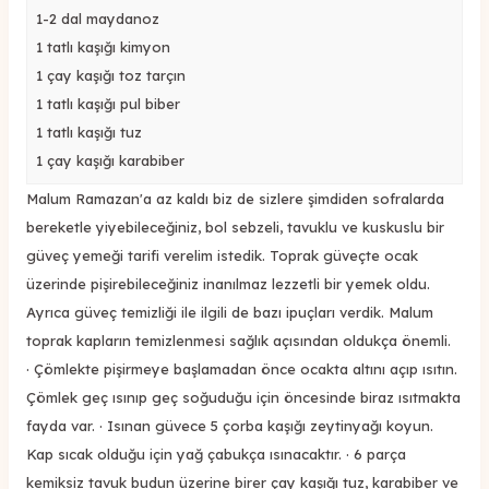
1-2 dal maydanoz
1 tatlı kaşığı kimyon
1 çay kaşığı toz tarçın
1 tatlı kaşığı pul biber
1 tatlı kaşığı tuz
1 çay kaşığı karabiber
Malum Ramazan'a az kaldı biz de sizlere şimdiden sofralarda
bereketle yiyebileceğiniz, bol sebzeli, tavuklu ve kuskuslu bir
güveç yemeği tarifi verelim istedik. Toprak güveçte ocak
üzerinde pişirebileceğiniz inanılmaz lezzetli bir yemek oldu.
Ayrıca güveç temizliği ile ilgili de bazı ipuçları verdik. Malum
toprak kapların temizlenmesi sağlık açısından oldukça önemli.
· Çömlekte pişirmeye başlamadan önce ocakta altını açıp ısıtın.
Çömlek geç ısınıp geç soğuduğu için öncesinde biraz ısıtmakta
fayda var. · Isınan güvece 5 çorba kaşığı zeytinyağı koyun.
Kap sıcak olduğu için yağ çabukça ısınacaktır. · 6 parça
kemiksiz tavuk budun üzerine birer çay kaşığı tuz, karabiber ve