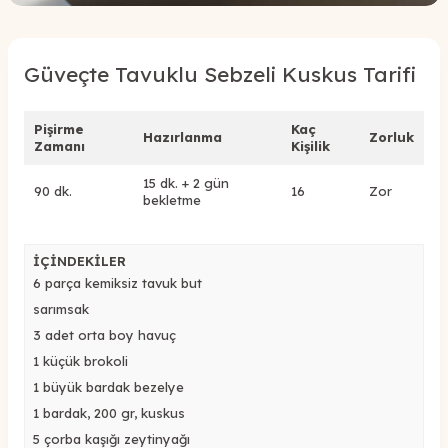
Güveçte Tavuklu Sebzeli Kuskus Tarifi
Pişirme
Kaç
Hazırlanma
Zorluk
Zamanı
Kişilik
15 dk. + 2 gün
90 dk.
16
Zor
bekletme
İÇİNDEKİLER
6 parça kemiksiz tavuk but
sarımsak
3 adet orta boy havuç
1 küçük brokoli
1 büyük bardak bezelye
1 bardak, 200 gr, kuskus
5 çorba kaşığı zeytinyağı