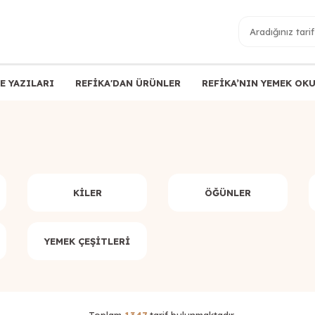
E YAZILARI
REFİKA'DAN ÜRÜNLER
REFİKA’NIN YEMEK OK
KILER
ÖĞÜNLER
YEMEK ÇEŞITLERI
Toplam
1347
tarif bulunmaktadır.