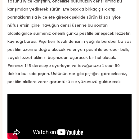
sosunu iyice karıştırın, öncelikle butunuzun derisi altına bu
karışımdan yedirerek sürün. Ete bıçakla birkaç çizik atıp,
parmaklarınızla iyice ete girecek şekilde sürün ki sos iyice
nüfuz etsin içine. Tavuğun derisi üzerine bu sostan
olabildiğince sürmeniz önemli çünkü pestille birleşecek lezzetin
kaynağı burası. Pişerken tavuk derisinin yağı ile beraber bu sos
pestilin üzerine doğru akacak ve eriyen pestil ile beraber ballı,
soyalı lezzet aklınızı başınızdan uçuracak bir hal alacak.
Fırınınızı 145 dereceye ayarlayın ve tavuğunuzu 1 saat 50
dakika bu ısıda pişirin. Üstünün nar gibi piştiğini göreceksiniz,
pestilin akıllara zarar görüntüsü ise yüzünüzü güldürecek.