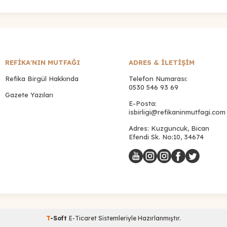
REFİKA'NIN MUTFAĞI
ADRES & İLETIŞIM
Refika Birgül Hakkında
Telefon Numarası:
0530 546 93 69
Gazete Yazıları
E-Posta:
isbirligi@refikaninmutfagi.com
Adres: Kuzguncuk, Bican
Efendi Sk. No:10, 34674
T
-Soft
E-Ticaret
Sistemleriyle Hazırlanmıştır.