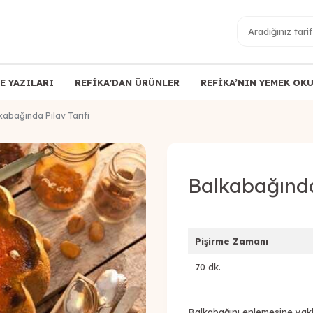
E YAZILARI
REFİKA'DAN ÜRÜNLER
REFİKA’NIN YEMEK OK
kabağında Pilav Tarifi
Balkabağında 
Pişirme Zamanı
70 dk.
Balkabağını enlemesine yakl