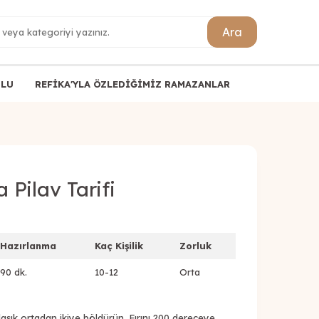
Ara
ULU
REFİKA'YLA ÖZLEDİĞİMİZ RAMAZANLAR
Pilav Tarifi
Hazırlanma
Kaç Kişilik
Zorluk
90 dk.
10-12
Orta
aşık ortadan ikiye böldürün. Fırını 200 dereceye