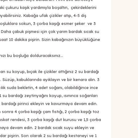
ki çukuru kaşık yardımıyla boşaltın, çekirdeklerini
bilirsiniz. Kabağa ufak çizikler atıp, 4-5 diş
 boşluklara sokun, 3 çorba kaşığı esmer şeker ve 3
. Daha çabuk pişmesi için çok yarım bardak sıcak su
 saat 10 dakika pişirin. Sizin kabağınızın büyüklüğüne
nızı bu boşluğa dolduracaksınız…
 su koyup, bıçak ile çizikler attığınız 2 su bardağı
. Süzüp, kabuklarında ayıklayın ve bir kenara alın. 3
 ılık suda bekletin, 4 adet soğanı, olabildiğince ince
1 su bardağı zeytinyağını koyup, ısınınca soğanları
u bardağı pirinci ekleyin ve kavurmaya devam edin.
n sonra 4 çorba kaşığı çam fıstığı, 2 çorba kaşığı toz
muskat rendesi, 3 çorba kaşığı dut kurusu ve 1,5 çorba
maya devam edin. 2 bardak sıcak suyu ekleyin ve
dar pişirin. Son olarak 2 su bardağı kestaneyi ve 1