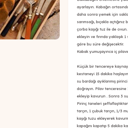
ayarlayın. Kabağın ortasında
daha sonra yemek için saklaya
sarımsağı, bıçakla açtığınız
çorba kaşığı tuz ile de ovun
ekleyin ve fırında yaklaşık 1
göre bu süre değişecektir.
Kabak yumuşayınca iç pilavı
Küçük bir tencereye kaynayan
kestaneyi 15 dakika haşlayın
su bardağı ayıklanmış pirinci
doğrayın. Pilav tenceresine 
ekleyip kavurun . Sonra 3 s
Pirinç taneleri şeffaflaştıkta
tarçın, 1 çubuk tarçın, 1/3 
kaşığı tuzu ekleyerek kavur
kapağını kapatıp 5 dakika ka