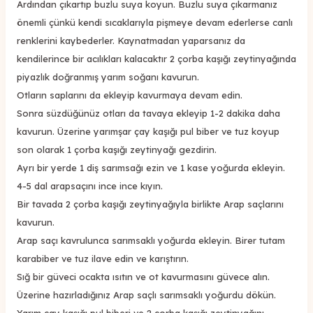
Ardından çıkartıp buzlu suya koyun. Buzlu suya çıkarmanız
önemli çünkü kendi sıcaklarıyla pişmeye devam ederlerse canlı
renklerini kaybederler. Kaynatmadan yaparsanız da
kendilerince bir acılıkları kalacaktır 2 çorba kaşığı zeytinyağında
piyazlık doğranmış yarım soğanı kavurun.
Otların saplarını da ekleyip kavurmaya devam edin.
Sonra süzdüğünüz otları da tavaya ekleyip 1-2 dakika daha
kavurun. Üzerine yarımşar çay kaşığı pul biber ve tuz koyup
son olarak 1 çorba kaşığı zeytinyağı gezdirin.
Ayrı bir yerde 1 diş sarımsağı ezin ve 1 kase yoğurda ekleyin.
4-5 dal arapsaçını ince ince kıyın.
Bir tavada 2 çorba kaşığı zeytinyağıyla birlikte Arap saçlarını
kavurun.
Arap saçı kavrulunca sarımsaklı yoğurda ekleyin. Birer tutam
karabiber ve tuz ilave edin ve karıştırın.
Sığ bir güveci ocakta ısıtın ve ot kavurmasını güvece alın.
Üzerine hazırladığınız Arap saçlı sarımsaklı yoğurdu dökün.
Yarım çay kaşığı pul biberi ve 2 çorba kaşığı zeytinyağını