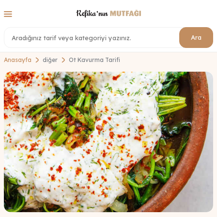
Ara
Anasayfa
diğer
Ot Kavurma Tarifi