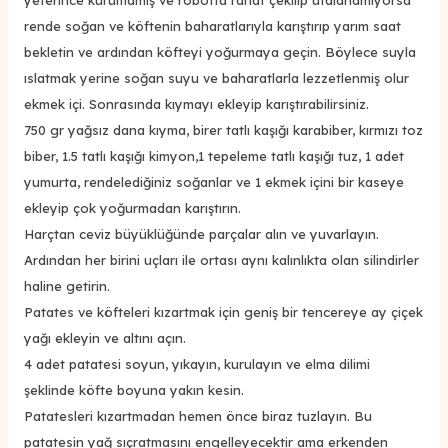
rende soğan ve köftenin baharatlarıyla karıştırıp yarım saat
bekletin ve ardından köfteyi yoğurmaya geçin. Böylece suyla
ıslatmak yerine soğan suyu ve baharatlarla lezzetlenmiş olur
ekmek içi. Sonrasında kıymayı ekleyip karıştırabilirsiniz.
750 gr yağsız dana kıyma, birer tatlı kaşığı karabiber, kırmızı toz
biber, 1.5 tatlı kaşığı kimyon,1 tepeleme tatlı kaşığı tuz, 1 adet
yumurta, rendelediğiniz soğanlar ve 1 ekmek içini bir kaseye
ekleyip çok yoğurmadan karıştırın.
Harçtan ceviz büyüklüğünde parçalar alın ve yuvarlayın.
Ardından her birini uçları ile ortası aynı kalınlıkta olan silindirler
haline getirin.
Patates ve köfteleri kızartmak için geniş bir tencereye ay çiçek
yağı ekleyin ve altını açın.
4 adet patatesi soyun, yıkayın, kurulayın ve elma dilimi
şeklinde köfte boyuna yakın kesin.
Patatesleri kızartmadan hemen önce biraz tuzlayın. Bu
patatesin yağ sıçratmasını engelleyecektir ama erkenden