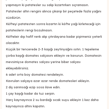
yapmayın ki patatesler su salıp kızartırken sıçramasın.
Patatesler altın rengini alınca çıkarıp bir peçetede fazla yağını
süzdürün.
Köfteyi patatesten sonra kızartın ki köfte yağı kirleteceği için
patateslerin rengi bozulmasın.
Köfteleir dışı hafif renk alıp çıtırdayana kadar pişirmeniz yeterli
olacaktır.
Küçük bir tencerede 2-3 kaşığı zeytinyağını ısıtın. 1 tepeleme
çorba kaşığı domates salçasını ekleyin ve kavurun. Domatesin
mevsimiyse domates salçası yerine biber salçası
ekleyebilirsiniz.
6 adet orta boy domatesi rendeleyin.
Kavrulan salçaya azar azar rende domatesleri ekleyin.
2 diş sarımsağı ezip sosa ilave edin.
1 çay kaşığı kadar da tuz serpin.
Harç kaynayınca 2 su bardağı sıcak suyu ekleyin 1 kez daha
kaynayınca altını kapatın.