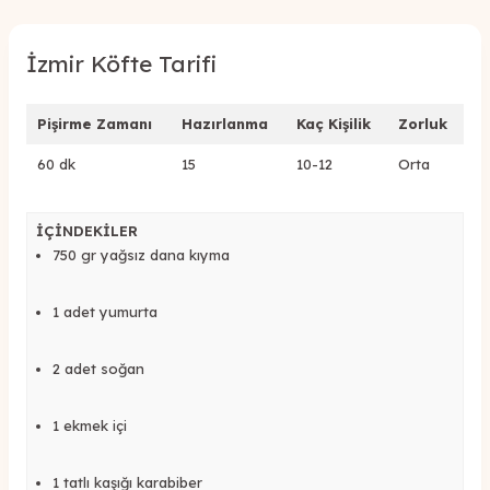
İzmir Köfte Tarifi
Pişirme Zamanı
Hazırlanma
Kaç Kişilik
Zorluk
60 dk
15
10-12
Orta
İÇİNDEKİLER
750 gr yağsız dana kıyma
1 adet yumurta
2 adet soğan
1 ekmek içi
1 tatlı kaşığı karabiber