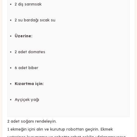
2 diş sarımsak
2 su bardağı sıcak su
Üzerine:
2 adet domates
6 adet biber
Kızartma için:
Ayçiçek yağı
2 adet soğanı rendeleyin.
1 ekmeğin içini alın ve kurutup robottan geçirin. Ekmek
yeterince kurumamış ve robotta rahat çekilip ufalanamıyorsa