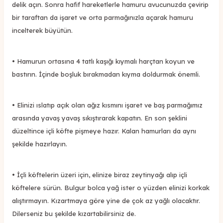
delik açın. Sonra hafif hareketlerle hamuru avucunuzda çevirip
bir taraftan da işaret ve orta parmağınızla açarak hamuru
incelterek büyütün.
• Hamurun ortasına 4 tatlı kaşığı kıymalı harçtan koyun ve
bastırın. İçinde boşluk bırakmadan kıyma doldurmak önemli.
• Elinizi ıslatıp açık olan ağız kısmını işaret ve baş parmağımız
arasında yavaş yavaş sıkıştırarak kapatın. En son şeklini
düzeltince içli köfte pişmeye hazır. Kalan hamurları da aynı
şekilde hazırlayın.
• İçli köftelerin üzeri için, elinize biraz zeytinyağı alıp içli
köftelere sürün. Bulgur bolca yağ ister o yüzden elinizi korkak
alıştırmayın. Kızartmaya göre yine de çok az yağlı olacaktır.
Dilerseniz bu şekilde kızartabilirsiniz de.