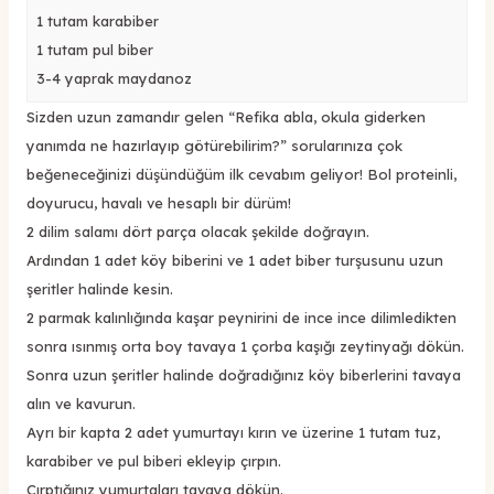
1 tutam karabiber
1 tutam pul biber
3-4 yaprak maydanoz
Sizden uzun zamandır gelen “Refika abla, okula giderken
yanımda ne hazırlayıp götürebilirim?” sorularınıza çok
beğeneceğinizi düşündüğüm ilk cevabım geliyor! Bol proteinli,
doyurucu, havalı ve hesaplı bir dürüm!
2 dilim salamı dört parça olacak şekilde doğrayın.
Ardından 1 adet köy biberini ve 1 adet biber turşusunu uzun
şeritler halinde kesin.
2 parmak kalınlığında kaşar peynirini de ince ince dilimledikten
sonra ısınmış orta boy tavaya 1 çorba kaşığı zeytinyağı dökün.
Sonra uzun şeritler halinde doğradığınız köy biberlerini tavaya
alın ve kavurun.
Ayrı bir kapta 2 adet yumurtayı kırın ve üzerine 1 tutam tuz,
karabiber ve pul biberi ekleyip çırpın.
Çırptığınız yumurtaları tavaya dökün.