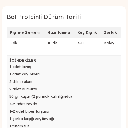
Bol Proteinli Dürüm Tarifi
Pişirme Zamanı
Hazırlanma
Kaç Kişilik
Zorluk
5 dk.
10 dk.
4-8
Kolay
İÇİNDEKİLER
1 adet lavaş
1 adet köy biberi
2 dilim salam
2 adet yumurta
50 gr. kaşar (2 parmak kalınlığında)
4-5 adet zeytin
1-2 adet biber turşusu
1 çorba kaşığı zeytinyağı
1 tutam tuz