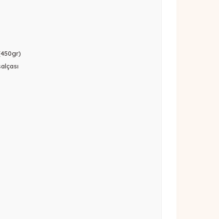
(450gr)
salçası