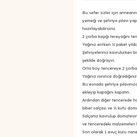
Bu sefer sizler için anneann
yemeği ve şehriye pilavı yapa
hazırlayabilirsiniz.
2 çorba kaşığı tereyağını t
Yağınız erirken ½ paket yıldı
Şehriyeleriniz kavrulurken b
şekilde doğrayın.
Orta boy tencereye 2 çorba k
Yağınız ısınınca doğradığınız
Bu esnada şehriye pilavınıza
ekleyip kapağını kapatın.
Ardından diğer tencerede haf
biber salçası ve ½ kutu doma
Salçanız kavrulup domatesini
ve tenceredeki malzemeleri 
Son olarak 1 avuç kuru nane,