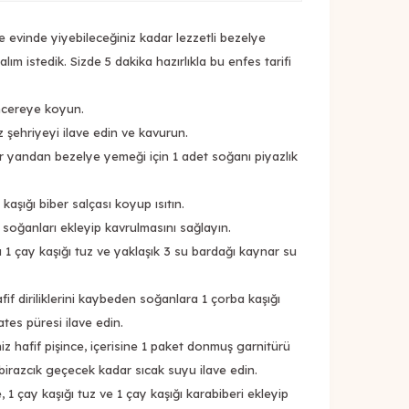
e evinde yiyebileceğiniz kadar lezzetli bezelye
lım istedik. Sizde 5 dakika hazırlıkla bu enfes tarifi
encereye koyun.
z şehriyeyi ilave edin ve kavurun.
ir yandan bezelye yemeği için 1 adet soğanı piyazlık
aşığı biber salçası koyup ısıtın.
 soğanları ekleyip kavrulmasını sağlayın.
 1 çay kaşığı tuz ve yaklaşık 3 su bardağı kaynar su
if diriliklerini kaybeden soğanlara 1 çorba kaşığı
tes püresi ilave edin.
z hafif pişince, içerisine 1 paket donmuş garnitürü
birazcık geçecek kadar sıcak suyu ilave edin.
 1 çay kaşığı tuz ve 1 çay kaşığı karabiberi ekleyip