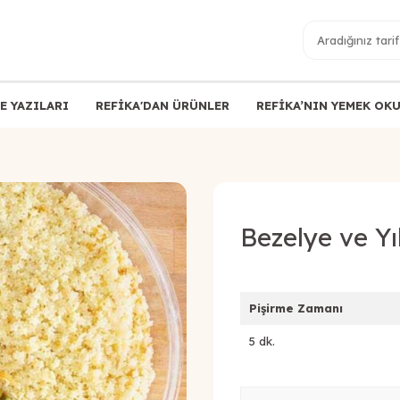
E YAZILARI
REFİKA'DAN ÜRÜNLER
REFİKA’NIN YEMEK OK
Bezelye ve Yıl
Pişirme Zamanı
5 dk.