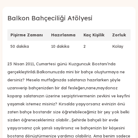
Balkon Bahçeciliği Atölyesi
Pişirme Zamanı
Hazırlanma
Kaç Kişilik
Zorluk
50 dakika
10 dakika
2
Kolay
23 Nisan 2011, Cumartesi günü Kuzguncuk Bostanı’nda
gerçekleştirildi.Balkonunuzda mini bir bahçe oluşturmaya ne
dersiniz? Mesela mutfağınızda salatanızı hazırlarken şöyle
uzanıverip bahçenizden bir dal fesleğen,nane,maydonoz
koparıp salatanızın üzerine serpiştirivermenin zevkini ve keyfini
yaşamak istemez misiniz? Kırsalda yaşıyorsanız evinizin önü
zaten bahçe bostandır size öğretebileceğimiz bir şey yok belki
sizden öğreneceklerimiz olabilir…Şehirde bahçeli bir evde
yaşıyorsanız çok şanslı sayılırsınız ve bahçenizin bir köşesini
bostana dönüştürmenize yardımcı olabiliriz. Ama benim sadece