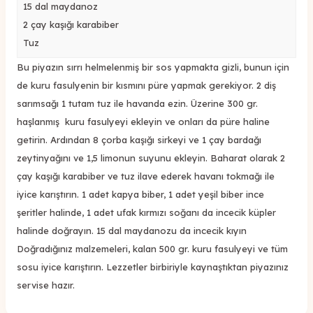
15 dal maydanoz
2 çay kaşığı karabiber
Tuz
Bu piyazın sırrı helmelenmiş bir sos yapmakta gizli, bunun için
de kuru fasulyenin bir kısmını püre yapmak gerekiyor. 2 diş
sarımsağı 1 tutam tuz ile havanda ezin. Üzerine 300 gr.
haşlanmış kuru fasulyeyi ekleyin ve onları da püre haline
getirin. Ardından 8 çorba kaşığı sirkeyi ve 1 çay bardağı
zeytinyağını ve 1,5 limonun suyunu ekleyin. Baharat olarak 2
çay kaşığı karabiber ve tuz ilave ederek havanı tokmağı ile
iyice karıştırın. 1 adet kapya biber, 1 adet yeşil biber ince
şeritler halinde, 1 adet ufak kırmızı soğanı da incecik küpler
halinde doğrayın. 15 dal maydanozu da incecik kıyın
Doğradığınız malzemeleri, kalan 500 gr. kuru fasulyeyi ve tüm
sosu iyice karıştırın. Lezzetler birbiriyle kaynaştıktan piyazınız
servise hazır.