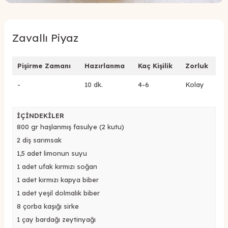
Zavallı Piyaz
Pişirme Zamanı
Hazırlanma
Kaç Kişilik
Zorluk
-
10 dk.
4-6
Kolay
İÇİNDEKİLER
800 gr haşlanmış fasulye (2 kutu)
2 diş sarımsak
1,5 adet limonun suyu
1 adet ufak kırmızı soğan
1 adet kırmızı kapya biber
1 adet yeşil dolmalık biber
8 çorba kaşığı sirke
1 çay bardağı zeytinyağı