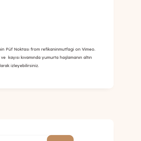
nin Püf Noktası
from
refikaninmutfagi
on
Vimeo
.
ı ve kayısı kıvamında yumurta haşlamanın altın
rak izleyebilirsiniz.