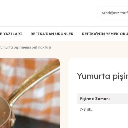
E YAZILARI
REFİKA'DAN ÜRÜNLER
REFİKA’NIN YEMEK OK
Yumurta pişirmenin püf noktası
Yumurta pişi
Pişirme Zamanı
7-8 dk.