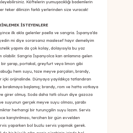
leyebilirsiniz. Köftelerin yumuşacıklığı bademlerin
r teker dilinizin farklı yerlerinden size vuracak!
SERİNLEMEK İSTEYENLERE
ince ilk akla gelenler paella ve sangria. İspanya’da
 yedin mi diye sorarsanız maalesef hayır demeliyim
Üstelik yapımı da çok kolay, dolayısıyla bu yaz
ram olabilir. Sangria İspanyolca kan anlamına gelen
bir şarap, portakal, greyfurt veya limon gibi
 kabuğu hem suyu, taze meyve parçaları, brandy,
ir içki orijinalinde. Dünyaya yayıldıkça tatlandıran
re bırakmaya başlamış; brandy, rom ve hatta votkaya
ve girer olmuş. Soda daha tatlı olsun diye gazoza
ve suyunun gerçek meyve suyu olması, şarabı
miktar herhangi bir turunçgilin suyu lazım. Servis
ce karıştırılması, tercihen bir gün evvelden
servis yaparken bol buzlu servis yapmak gerek.