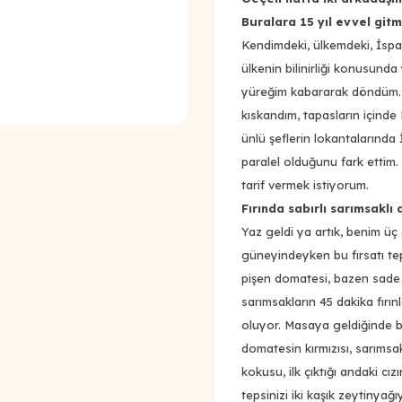
Buralara 15 yıl evvel gitm
Kendimdeki, ülkemdeki, İspany
ülkenin bilinirliği konusund
yüreğim kabararak döndüm. G
kıskandım, tapasların içind
ünlü şeflerin lokantalarında
paralel olduğunu fark ettim.
tarif vermek istiyorum.
Fırında sabırlı sarımsak
Yaz geldi ya artık, benim ü
güneyindeyken bu fırsatı te
pişen domatesi, bazen sade 
sarımsakların 45 dakika fırı
oluyor. Masaya geldiğinde be
domatesin kırmızısı, sarımsa
kokusu, ilk çıktığı andaki cızır
tepsinizi iki kaşık zeytinya