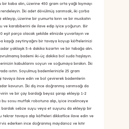
 bir kaba alın, üzerine 450 gram orta yağlı kıymayı
 rendeleyin. İki adet dövülmüş sarımsak, iki çorba
z ekleyip, üzerine bir yumurta kırın ve bir muskatın
u ve karabiberini de ilave edip iyice yoğurun. Bir
 eşit parça olacak şekilde elinizde yuvarlayın ve
rba kaşığı zeytinyağını bir tavaya koyup köftelerinizi
adar yaklaşık 5-6 dakika kızartın ve bir tabağa alın.
vrulmamış bademi iki-üç dakika bol suda haşlayın.
erinizin kabuklarını soyun ve soğumaya bırakın. İki
vada ısıtın. Soyulmuş bademlerinizle 25 gram
 tavaya ilave edin ve bol çevirerek bademlerin
kadar kavurun. İki diş ince doğranmış sarımsağı da
virin ve bir çay bardağı beyaz şarap ekleyip 1-2
 bu sosu mutfak robotuna alıp, iyice incelinceye
k bardak sebze suyu veya et suyunu da ekleyip bir
 tekrar tavaya alıp köfteleri dikkatlice ilave edin ve
 Servis ederken ince doğranmış maydanoz ve kıtır