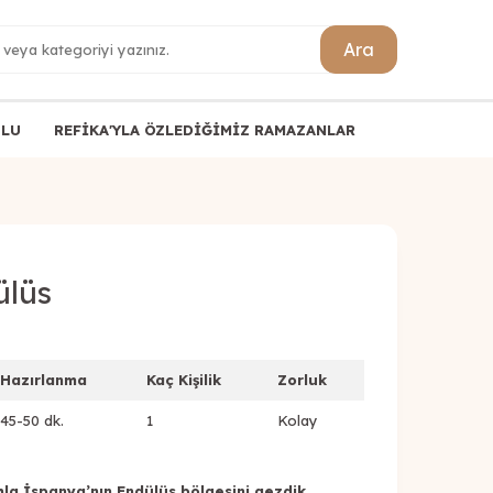
Ara
ULU
REFİKA'YLA ÖZLEDİĞİMİZ RAMAZANLAR
ülüs
Hazırlanma
Kaç Kişilik
Zorluk
45-50 dk.
1
Kolay
la İspanya’nın Endülüs bölgesini gezdik.