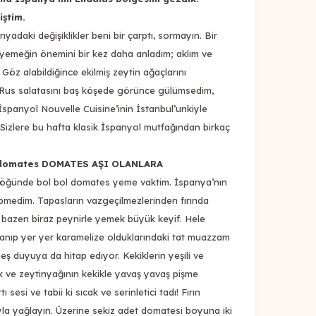
iştim.
adaki değişiklikler beni bir çarptı, sormayın. Bir
a yemeğin önemini bir kez daha anladım; aklım ve
öz alabildiğince ekilmiş zeytin ağaçlarını
e Rus salatasını baş köşede görünce gülümsedim,
 İspanyol Nouvelle Cuisine’inin İstanbul’unkiyle
 Sizlere bu hafta klasik İspanyol mutfağından birkaç
lı domates DOMATES AŞI OLANLARA
ç öğünde bol bol domates yeme vaktim. İspanya’nın
pmedim. Tapasların vazgeçilmezlerinden fırında
bazen biraz peynirle yemek büyük keyif. Hele
nlanıp yer yer karamelize olduklarındaki tat muazzam
ş duyuya da hitap ediyor. Kekiklerin yeşili ve
k ve zeytinyağının kekikle yavaş yavaş pişme
tı sesi ve tabii ki sıcak ve serinletici tadı! Fırın
ğıyla yağlayın. Üzerine sekiz adet domatesi boyuna iki