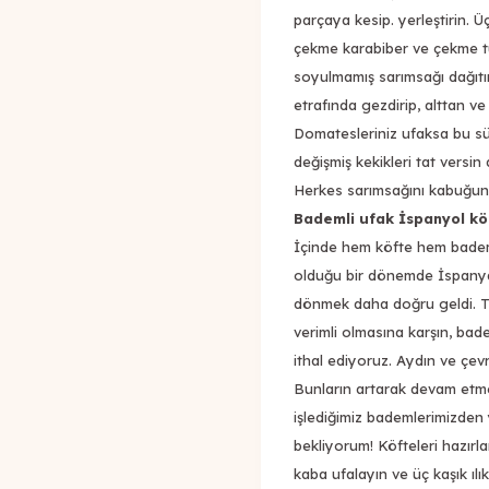
parçaya kesip. yerleştirin. Ü
çekme karabiber ve çekme tu
soyulmamış sarımsağı dağıtı
etrafında gezdirip, alttan ve
Domatesleriniz ufaksa bu sür
değişmiş kekikleri tat versin 
Herkes sarımsağını kabuğunda
Bademli ufak İspanyol k
İçinde hem köfte hem badem 
olduğu bir dönemde İspanya
dönmek daha doğru geldi. T
verimli olmasına karşın, ba
ithal ediyoruz. Aydın ve çev
Bunların artarak devam etm
işlediğimiz bademlerimizden
bekliyorum! Köfteleri hazırl
kaba ufalayın ve üç kaşık ılı