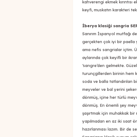
kahverengi ekmek kırıntısı ek
keyfi, muskatın karakteri teke
İberya klasiği sangria 
Sanırım İspanyol mutfağı dey
gerçekten çok iyi bir paella
ama nefis sangrialar içtim. 
aylarında çok keyifli bir ik
‘sangre’den gelmekte. Güzel 
turunçgillerden birinin hem
soda ve balla tatlandırılan b
meyveler ve bal yerini şeke
dönmüş, içine her türlü mey
dönmüş. En önemli şey mey
şaşırtmak için muhakkak bir 
yapılmadan en az iki saat ön
hazırlanması lazım. Bir de 