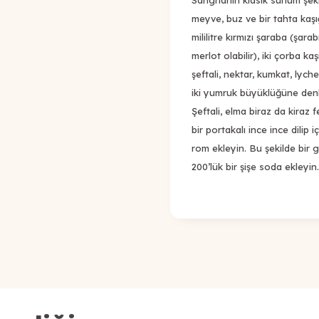
Sangrianın klasik sunum şekl
meyve, buz ve bir tahta kaşığ
mililitre kırmızı şaraba (şar
merlot olabilir), iki çorba ka
şeftali, nektar, kumkat, lyc
iki yumruk büyüklüğüne den
Şeftali, elma biraz da kiraz 
bir portakalı ince ince dilip
rom ekleyin. Bu şekilde bir
200’lük bir şişe soda ekleyin