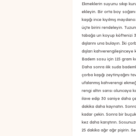
Ekmeklerin suyunu sıkıp kuru
ekleyin. Bir orta boy soğanı
kaşığı ince kıyılmış maydano
üçte birini rendeleyin. Tuzun
tabağa un koyup köftenizi 30
dışlarını una bulayın. İki ço
dışları kahverengileşinceye k
Badem sosu için 115 gram ka
Daha sonra ılık suda bademl
çorba kaşığı zeytinyağını ta
ufalanmış kahverengi ekmeği
rengi altın sarısı oluncaya 
ilave edip 30 saniye daha çe
dakika daha kaynatın. Sonra
kadar çekin. Sonra bir buçu
kez daha karıştırın. Sosunuzu
25 dakika ağır ağır pişirin.