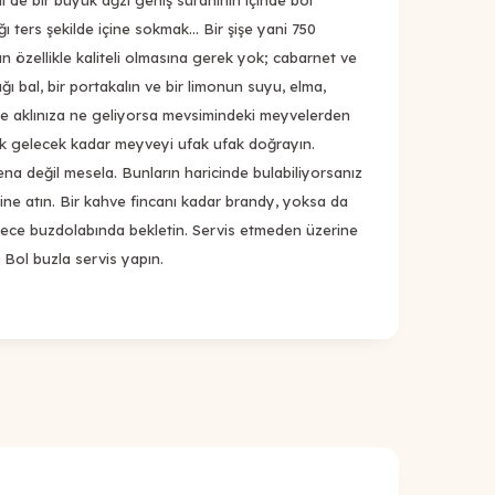
i de bir büyük ağzı geniş sürahinin içinde bol
ı ters şekilde içine sokmak... Bir şişe yani 750
abın özellikle kaliteli olmasına gerek yok; cabarnet ve
şığı bal, bir portakalın ve bir limonun suyu, elma,
hee aklınıza ne geliyorsa mevsimindeki meyvelerden
k gelecek kadar meyveyi ufak ufak doğrayın.
fena değil mesela. Bunların haricinde bulabiliyorsanız
 içine atın. Bir kahve fincanı kadar brandy, yoksa da
 gece buzdolabında bekletin. Servis etmeden üzerine
. Bol buzla servis yapın.