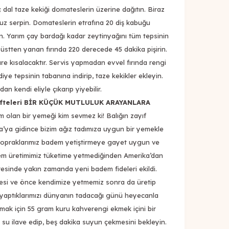
ç dal taze kekiği domateslerin üzerine dağıtın. Biraz
z serpin. Domateslerin etrafına 20 diş kabuğu
n. Yarım çay bardağı kadar zeytinyağını tüm tepsinin
 üstten yanan fırında 220 derecede 45 dakika pişirin.
e kısalacaktır. Servis yapmadan evvel fırında rengi
diye tepsinin tabanına indirip, taze kekikler ekleyin.
n kendi eliyle çıkarıp yiyebilir.
öfteleri BİR KÜÇÜK MUTLULUK ARAYANLARA
olan bir yemeği kim sevmez ki! Balığın zayıf
’ya gidince bizim ağız tadımıza uygun bir yemekle
opraklarımız badem yetiştirmeye gayet uygun ve
dem üretimimiz tüketime yetmediğinden Amerika’dan
resinde yakın zamanda yeni badem fideleri ekildi.
esi ve önce kendimize yetmemiz sonra da üretip
 yaptıklarımızı dünyanın tadacağı günü heyecanla
amak için 55 gram kuru kahverengi ekmek içini bir
k su ilave edip, beş dakika suyun çekmesini bekleyin.