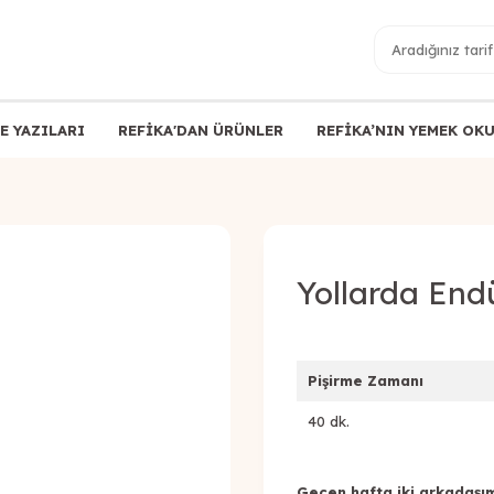
E YAZILARI
REFİKA'DAN ÜRÜNLER
REFİKA’NIN YEMEK OK
Yollarda End
Pişirme Zamanı
40 dk.
Geçen hafta iki arkadaşım