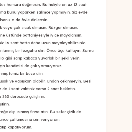
 Bez hamura değmesin. Bu haliyle en az 12 saat
ama bunu yaparken zalimce yapmayın. Siz evde
lsanız o da öyle dinlensin.
 veya çok sıcak almasın. Rüzgar almasın.
ine üstünde battaniyesiyle iyice mayalansın.
iz 16 saat hatta daha uzun mayalayabilirsiniz.
lanmış bir tezgaha alın. Önce üçe katlayın. Sonra
o gibi sarıp kabaca yuvarlak bir şekil verin.
çin kendimizi de çok yormuyoruz.
mış temiz bir beze alın.
uşak ve yapışkan olabilir. Undan çekinmeyin. Bezi
 de 1 saat vaktiniz varsa 2 saat bekletin.
ıp 260 derecede çalıştırın.
tirin.
e alıp ısınmış fırına atın. Bu sefer çizik de
nce çatlamasına izin veriyorum.
slatıp kapatıyorum.