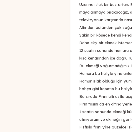
Üzerine ıslak bir bez örtün.
mayalanmaya bırakacağız, 
televizyonun karşısında nası
Altından üstünden çok soğuk
Sakin bir köşede kendi kend
Daha ekşi bir ekmek istersen
12 saatin sonunda hamuru un
kısa kenarından içe doğru rul
Bu ekmeği yoğurmadığımız i
Hamuru bu haliyle yine unlan
Hamur ıslak olduğu için yum
bohça gibi kapatıp bu haliyle
Bu sırada Fırını altı üstlü aç
Fırın taşını da en altına yerleş
1 saatin sonunda ekmeği küreğ
atmıyorum ve ekmeğin gönlü
Fısfısla fırını yine güzelce ı