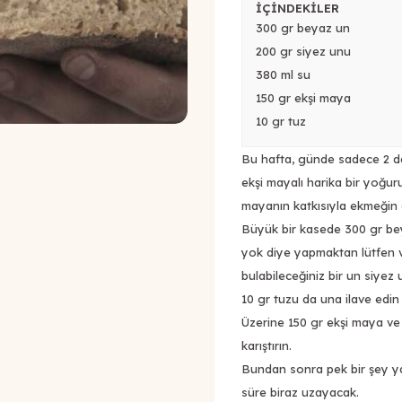
İÇİNDEKİLER
300 gr beyaz un
200 gr siyez unu
380 ml su
150 gr ekşi maya
10 gr tuz
Bu hafta, günde sadece 2 dak
ekşi mayalı harika bir yoğu
mayanın katkısıyla ekmeğin g
Büyük bir kasede 300 gr bey
yok diye yapmaktan lütfen v
bulabileceğiniz bir un siyez 
10 gr tuzu da una ilave edin v
Üzerine 150 gr ekşi maya v
karıştırın.
Bundan sonra pek bir şey y
süre biraz uzayacak.