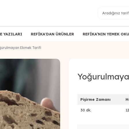
E YAZILARI
REFİKA'DAN ÜRÜNLER
REFİKA’NIN YEMEK OK
ğurulmayan Ekmek Tarifi
Yoğurulmayan
Pişirme Zamanı
H
30 dk.
1