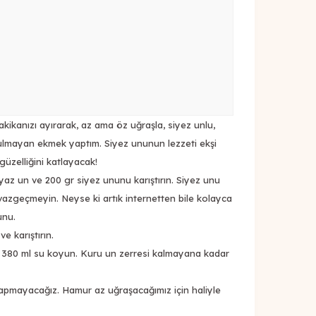
ikanızı ayırarak, az ama öz uğraşla, siyez unlu,
rulmayan ekmek yaptım. Siyez ununun lezzeti ekşi
üzelliğini katlayacak!
az un ve 200 gr siyez ununu karıştırın. Siyez unu
azgeçmeyin. Neyse ki artık internetten bile kolayca
unu.
e karıştırın.
e 380 ml su koyun. Kuru un zerresi kalmayana kadar
apmayacağız. Hamur az uğraşacağımız için haliyle