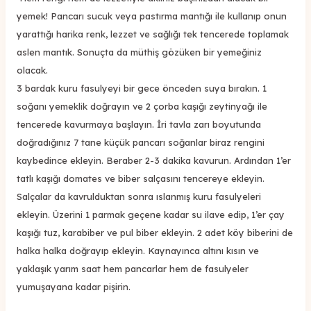
yemek! Pancarı sucuk veya pastırma mantığı ile kullanıp onun
yarattığı harika renk, lezzet ve sağlığı tek tencerede toplamak
aslen mantık. Sonuçta da müthiş gözüken bir yemeğiniz
olacak.
3 bardak kuru fasulyeyi bir gece önceden suya bırakın. 1
soğanı yemeklik doğrayın ve 2 çorba kaşığı zeytinyağı ile
tencerede kavurmaya başlayın. İri tavla zarı boyutunda
doğradığınız 7 tane küçük pancarı soğanlar biraz rengini
kaybedince ekleyin. Beraber 2-3 dakika kavurun. Ardından 1’er
tatlı kaşığı domates ve biber salçasını tencereye ekleyin.
Salçalar da kavrulduktan sonra ıslanmış kuru fasulyeleri
ekleyin. Üzerini 1 parmak geçene kadar su ilave edip, 1’er çay
kaşığı tuz, karabiber ve pul biber ekleyin. 2 adet köy biberini de
halka halka doğrayıp ekleyin. Kaynayınca altını kısın ve
yaklaşık yarım saat hem pancarlar hem de fasulyeler
yumuşayana kadar pişirin.