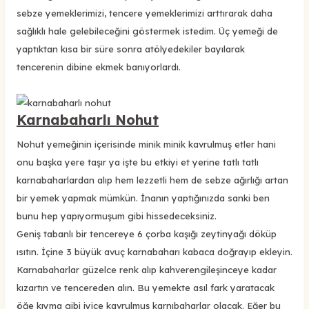
sebze yemeklerimizi, tencere yemeklerimizi arttırarak daha
sağlıklı hale gelebileceğini göstermek istedim. Üç yemeği de
yaptıktan kısa bir süre sonra atölyedekiler bayılarak
tencerenin dibine ekmek banıyorlardı.
Karnabaharlı Nohut
Nohut yemeğinin içerisinde minik minik kavrulmuş etler hani
onu başka yere taşır ya işte bu etkiyi et yerine tatlı tatlı
karnabaharlardan alıp hem lezzetli hem de sebze ağırlığı artan
bir yemek yapmak mümkün. İnanın yaptığınızda sanki ben
bunu hep yapıyormuşum gibi hissedeceksiniz.
Geniş tabanlı bir tencereye 6 çorba kaşığı zeytinyağı döküp
ısıtın. İçine 3 büyük avuç karnabaharı kabaca doğrayıp ekleyin.
Karnabaharlar güzelce renk alıp kahverengileşinceye kadar
kızartın ve tencereden alın. Bu yemekte asıl fark yaratacak
öğe kıyma gibi iyice kavrulmuş karnıbaharlar olacak. Eğer bu