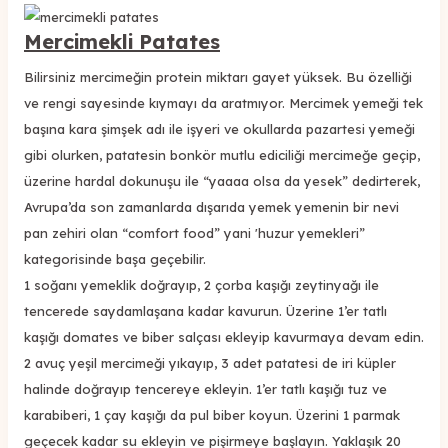
Mercimekli Patates
Bilirsiniz mercimeğin protein miktarı gayet yüksek. Bu özelliği
ve rengi sayesinde kıymayı da aratmıyor. Mercimek yemeği tek
başına kara şimşek adı ile işyeri ve okullarda pazartesi yemeği
gibi olurken, patatesin bonkör mutlu ediciliği mercimeğe geçip,
üzerine hardal dokunuşu ile “yaaaa olsa da yesek” dedirterek,
Avrupa’da son zamanlarda dışarıda yemek yemenin bir nevi
pan zehiri olan “comfort food” yani 'huzur yemekleri”
kategorisinde başa geçebilir.
1 soğanı yemeklik doğrayıp, 2 çorba kaşığı zeytinyağı ile
tencerede saydamlaşana kadar kavurun. Üzerine 1’er tatlı
kaşığı domates ve biber salçası ekleyip kavurmaya devam edin.
2 avuç yeşil mercimeği yıkayıp, 3 adet patatesi de iri küpler
halinde doğrayıp tencereye ekleyin. 1’er tatlı kaşığı tuz ve
karabiberi, 1 çay kaşığı da pul biber koyun. Üzerini 1 parmak
geçecek kadar su ekleyin ve pişirmeye başlayın. Yaklaşık 20