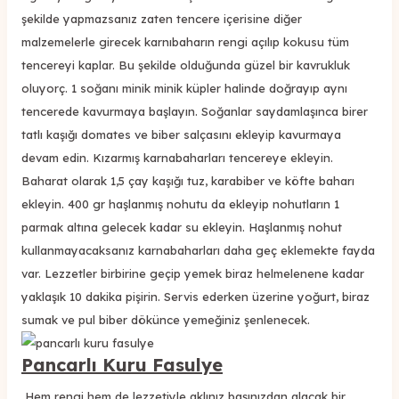
şekilde yapmazsanız zaten tencere içerisine diğer
malzemelerle girecek karnıbaharın rengi açılıp kokusu tüm
tencereyi kaplar. Bu şekilde olduğunda güzel bir kavrukluk
oluyorç. 1 soğanı minik minik küpler halinde doğrayıp aynı
tencerede kavurmaya başlayın. Soğanlar saydamlaşınca birer
tatlı kaşığı domates ve biber salçasını ekleyip kavurmaya
devam edin. Kızarmış karnabaharları tencereye ekleyin.
Baharat olarak 1,5 çay kaşığı tuz, karabiber ve köfte baharı
ekleyin. 400 gr haşlanmış nohutu da ekleyip nohutların 1
parmak altına gelecek kadar su ekleyin. Haşlanmış nohut
kullanmayacaksanız karnabaharları daha geç eklemekte fayda
var. Lezzetler birbirine geçip yemek biraz helmelenene kadar
yaklaşık 10 dakika pişirin. Servis ederken üzerine yoğurt, biraz
sumak ve pul biber dökünce yemeğiniz şenlenecek.
Pancarlı Kuru Fasulye
Hem rengi hem de lezzetiyle aklınız başınızdan alacak bir