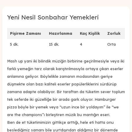
Yeni Nesil Sonbahar Yemekleri
Pişirme Zamanı
Hazırlanma
Kaç Kişilik
Zorluk
5 dk.
15 dk.
4
Orta
Mash up yani iki bilindik müziğin birbirine geçirilmesiyle veya iki
farklı yemeğin tarz olarak karıştırılmasıyla ortaya çıkan eserler
anlamına geliyor. Böylelikle zamanın modasından geriye
düşmekte olan bazı kaliteli eserler popülerliklerini sürdürüp
zamana adapte olabiliyor. Bir taraftan da tüketim sever toplum
tek seferde iki güzelliğe bir arada gark oluyor. Hamburger
pizza böyle bir yemek veya “uzun ince bir yoldayım” ile “we
are the champions”ı birleştiren müzik bu mantığın eseri.
Ben de et tüketimimizin gittikçe arttığı, hele eti hatta onu
beslediğimiz samanı bile yurtdışından aldığımız bir dönemde