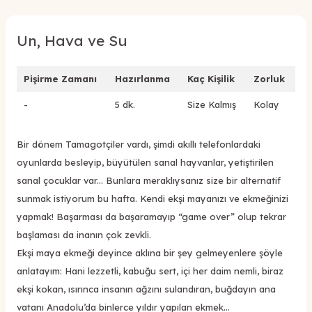
Un, Hava ve Su
Pişirme Zamanı
Hazırlanma
Kaç Kişilik
Zorluk
-
5 dk.
Size Kalmış
Kolay
Bir dönem Tamagotçiler vardı, şimdi akıllı telefonlardaki
oyunlarda besleyip, büyütülen sanal hayvanlar, yetiştirilen
sanal çocuklar var... Bunlara meraklıysanız size bir alternatif
sunmak istiyorum bu hafta. Kendi ekşi mayanızı ve ekmeğinizi
yapmak! Başarması da başaramayıp “game over” olup tekrar
başlaması da inanın çok zevkli.
Ekşi maya ekmeği deyince aklına bir şey gelmeyenlere şöyle
anlatayım: Hani lezzetli, kabuğu sert, içi her daim nemli, biraz
ekşi kokan, ısırınca insanın ağzını sulandıran, buğdayın ana
vatanı Anadolu’da binlerce yıldır yapılan ekmek...