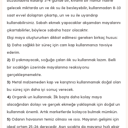
buzdolabına kaldırıp 3-4 günde bir, kıvamlı bir hamur haline
gelecek miktarda un ve ılık su ile besleyebilir, kullanmadan 8-10
saat evvel dolaptan çıkartıp, un ve su ile uyandırıp
kullanabilirsiniz. Sabah ekmek yapacaklar akşamdan mayalarını
çıkartabilirler, böylece sabaha hazır olacaktır.
Ekşi maya oluştururken dikkat edilmesi gereken birkaç husus:
1)
Daha sağlıklı bir süreç için cam kap kullanmanızı tavsiye
ederim.
2)
El yakmayacak, soğuğa çalan ılık su kullanmak lazım. Belli
bir sıcaklığın üzerinde mayalanma reaksiyonu
gerçekleşmemekte.
3)
Metal malzemeden kap ve karıştırıcı kullanmamak doğal olan
bu süreç için daha iyi sonuç verecek.
4)
Organik un kullanmak. İlk başta daha kolay maya
alacağından dolayı ve gerçek ekmeğe yaklaşmak için doğal un
kullanmak önemli. Artık marketlerde kolayca bulmak mümkün.
5)
Odanın havasının temiz olması ve ısısı. Mayanın gelişimi için
ideal ortam 25-26 derecedir. Aşırı sıcakta da mayanız hızlı ekşir