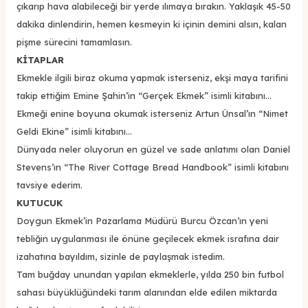
çıkarıp hava alabileceği bir yerde ılımaya bırakın. Yaklaşık 45-50
dakika dinlendirin, hemen kesmeyin ki içinin demini alsın, kalan
pişme sürecini tamamlasın.
KİTAPLAR
Ekmekle ilgili biraz okuma yapmak isterseniz, ekşi maya tarifini
takip ettiğim Emine Şahin’in “Gerçek Ekmek” isimli kitabını…
Ekmeği enine boyuna okumak isterseniz Artun Ünsal’ın “Nimet
Geldi Ekine” isimli kitabını…
Dünyada neler oluyorun en güzel ve sade anlatımı olan Daniel
Stevens’ın “The River Cottage Bread Handbook” isimli kitabını
tavsiye ederim.
KUTUCUK
Doygun Ekmek’in Pazarlama Müdürü Burcu Özcan’ın yeni
tebliğin uygulanması ile önüne geçilecek ekmek israfına dair
izahatına bayıldım, sizinle de paylaşmak istedim.
Tam buğday unundan yapılan ekmeklerle, yılda 250 bin futbol
sahası büyüklüğündeki tarım alanından elde edilen miktarda