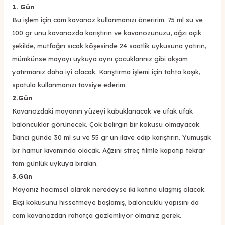
1. Gün
Bu işlem için cam kavanoz kullanmanızı öneririm. 75 ml su ve
100 gr unu kavanozda karıştırın ve kavanozunuzu, ağzı açık
şekilde, mutfağın sıcak köşesinde 24 saatlik uykusuna yatırın,
mümkünse mayayı uykuya aynı çocuklarınız gibi akşam
yatırmanız daha iyi olacak. Karıştırma işlemi için tahta kaşık,
spatula kullanmanızı tavsiye ederim.
2.Gün
Kavanozdaki mayanın yüzeyi kabuklanacak ve ufak ufak
baloncuklar görünecek. Çok belirgin bir kokusu olmayacak.
İkinci günde 30 ml su ve 55 gr un ilave edip karıştırın. Yumuşak
bir hamur kıvamında olacak. Ağzını streç filmle kapatıp tekrar
tam günlük uykuya bırakın.
3.Gün
Mayanız hacimsel olarak neredeyse iki katına ulaşmış olacak.
Ekşi kokusunu hissetmeye başlamış, baloncuklu yapısını da
cam kavanozdan rahatça gözlemliyor olmanız gerek.