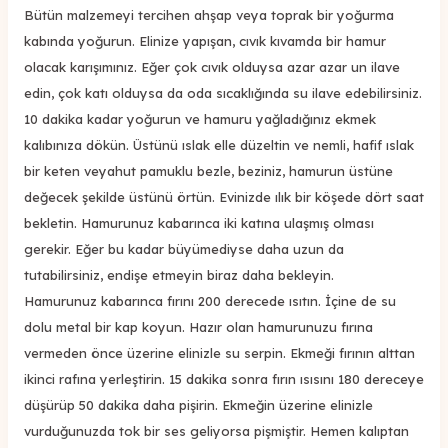
Bütün malzemeyi tercihen ahşap veya toprak bir yoğurma
kabında yoğurun. Elinize yapışan, cıvık kıvamda bir hamur
olacak karışımınız. Eğer çok cıvık olduysa azar azar un ilave
edin, çok katı olduysa da oda sıcaklığında su ilave edebilirsiniz.
10 dakika kadar yoğurun ve hamuru yağladığınız ekmek
kalıbınıza dökün. Üstünü ıslak elle düzeltin ve nemli, hafif ıslak
bir keten veyahut pamuklu bezle, beziniz, hamurun üstüne
değecek şekilde üstünü örtün. Evinizde ılık bir köşede dört saat
bekletin. Hamurunuz kabarınca iki katına ulaşmış olması
gerekir. Eğer bu kadar büyümediyse daha uzun da
tutabilirsiniz, endişe etmeyin biraz daha bekleyin.
Hamurunuz kabarınca fırını 200 derecede ısıtın. İçine de su
dolu metal bir kap koyun. Hazır olan hamurunuzu fırına
vermeden önce üzerine elinizle su serpin. Ekmeği fırının alttan
ikinci rafına yerleştirin. 15 dakika sonra fırın ısısını 180 dereceye
düşürüp 50 dakika daha pişirin. Ekmeğin üzerine elinizle
vurduğunuzda tok bir ses geliyorsa pişmiştir. Hemen kalıptan