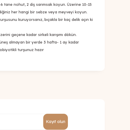
-6 tane nohut, 2 diş sarımsak koyun. Üzerine 10-15
lediğiniz her hangi bir sebze veya meyveyi koyun.
 turşusunu kuruyorsanız, bıçakla bir kaç delik açın ki
erini geçene kadar sirkeli karışımı dökün.
güneş almayan bir yerde 3 hafta- 1 ay kadar
robiyotikli turşunuz hazır
Kayıt olun