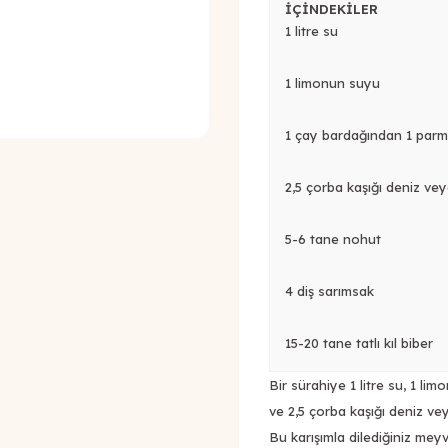
İÇİNDEKİLER
1 litre su
1 limonun suyu
1 çay bardağından 1 parm
2,5 çorba kaşığı deniz ve
5-6 tane nohut
4 diş sarımsak
15-20 tane tatlı kıl biber
Bir sürahiye 1 litre su, 1 l
ve 2,5 çorba kaşığı deniz ve
Bu karışımla dilediğiniz meyv