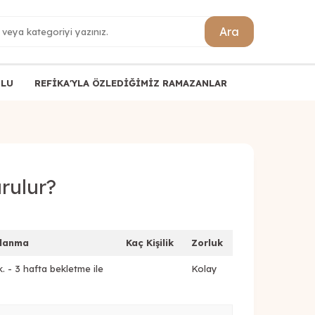
Ara
ULU
REFİKA'YLA ÖZLEDİĞİMİZ RAMAZANLAR
urulur?
rlanma
Kaç Kişilik
Zorluk
. - 3 hafta bekletme ile
Kolay