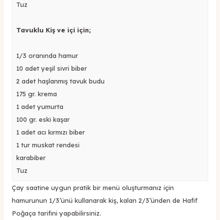
Tuz
Tavuklu Kiş ve içi için;
1/3 oranında hamur
10 adet yeşil sivri biber
2 adet haşlanmış tavuk budu
175 gr. krema
1 adet yumurta
100 gr. eski kaşar
1 adet acı kırmızı biber
1 tur muskat rendesi
karabiber
Tuz
Çay saatine uygun pratik bir menü oluşturmanız için
hamurunun 1/3’ünü kullanarak kiş, kalan 2/3’ünden de Hafif
Poğaça tarifini yapabilirsiniz.