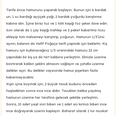
Tarife önce hamurunu yaparak başlayın. Bunun için 6 bardak
un, 1 su bardağı ayçiçek yağı, 2 bardak yoğurdu karıştırma
kabına alın. İçine biraz tuz ve 1 tatlı kaşığı toz şeker ilave edin.
Son olarak da 1 çay kaşığı mahlep ve 2 paket kabartma tozu
ekleyip tüm malzemeyi karıştırıp, yoğurun. Hamurun 1/3’ünü
ayırın, kalanını da Hafif Poğaça tarifi yapmak için bekletin. Kiş
hamuru için kullanacağınız 1/3 oranındaki hamuru 22 cm
çapındaki bir kiş ya da tart kalıbına yerleştirin. Elinizle üzerine
bastırarak kalıbın şeklini almasını sağlayın ve çatalla üzerine
delikler açın. Bu delikler sayesinde hamur pişerken fazla
kabarmayacaktır.
Kişin içine koymak için, 2 büyük tavuk budunu önceden
haşladıktan sonra ince ince didin. Tavukları kalıba yayılmış
hamurun üzerine her tarafına gelecek şekilde yerleştirin.
Sonra, 10 adet yeşil sivri biberi ve 1 adet acı kırmızı biberi ince
ince doğrayarak üzerini kaplayın. Baharat olarak 1 tur muskat