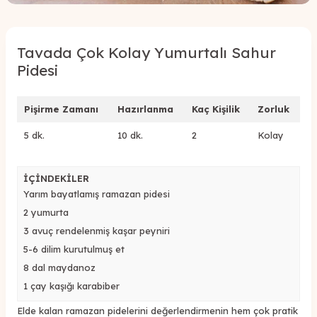
Tavada Çok Kolay Yumurtalı Sahur
Pidesi
Pişirme Zamanı
Hazırlanma
Kaç Kişilik
Zorluk
5 dk.
10 dk.
2
Kolay
İÇİNDEKİLER
Yarım bayatlamış ramazan pidesi
2 yumurta
3 avuç rendelenmiş kaşar peyniri
5-6 dilim kurutulmuş et
8 dal maydanoz
1 çay kaşığı karabiber
Elde kalan ramazan pidelerini değerlendirmenin hem çok pratik