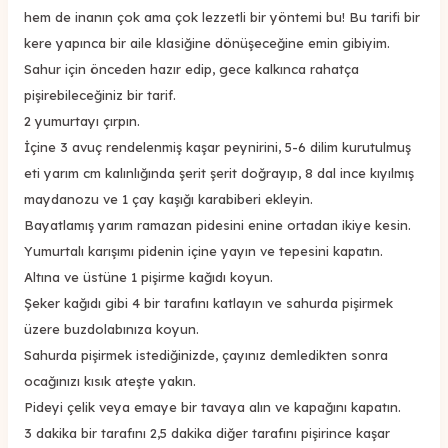
hem de inanın çok ama çok lezzetli bir yöntemi bu! Bu tarifi bir
kere yapınca bir aile klasiğine dönüşeceğine emin gibiyim.
Sahur için önceden hazır edip, gece kalkınca rahatça
pişirebileceğiniz bir tarif.
2 yumurtayı çırpın.
İçine 3 avuç rendelenmiş kaşar peynirini, 5-6 dilim kurutulmuş
eti yarım cm kalınlığında şerit şerit doğrayıp, 8 dal ince kıyılmış
maydanozu ve 1 çay kaşığı karabiberi ekleyin.
Bayatlamış yarım ramazan pidesini enine ortadan ikiye kesin.
Yumurtalı karışımı pidenin içine yayın ve tepesini kapatın.
Altına ve üstüne 1 pişirme kağıdı koyun.
Şeker kağıdı gibi 4 bir tarafını katlayın ve sahurda pişirmek
üzere buzdolabınıza koyun.
Sahurda pişirmek istediğinizde, çayınız demledikten sonra
ocağınızı kısık ateşte yakın.
Pideyi çelik veya emaye bir tavaya alın ve kapağını kapatın.
3 dakika bir tarafını 2,5 dakika diğer tarafını pişirince kaşar