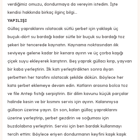
verdiğimiz omuzu, dondurmaya da vereyim istedim. İşte
kendisi hakkında birkaç ilginç bilgi...
YAPILIŞI
Güllaç yapraklarını ıslatacak sütlü şerbet için yaklaşık üç
buçuk-dört su bardağı kadar sütle bir buçuk su bardağı toz
şekeri bir tencerede kaynatın. Kaynama noktasından ılık
seviyeye gelene kadar bir kenara ayırın ve üç çorba kaşığı
çiçek suyu ekleyerek karıştırın. Beş yaprak güllacı kırıp, yayvan
bir kaba yerleştirin. İlk katı yerleştirdikten sonra ılıyan
şerbetten her tarafını ıslatacak şekilde dökün. Böylece her
kata şerbet eklemeye devam edin. Katların arasına bolca toz
ve file Antep fıstığı serpiştirin. Bir dilim kavunu küçük parçalar
halinde kesin ve bir kısmını servis için ayırın. Kalanınıysa
güllacın üzerine yayın. En son, kalan güllaç yapraklarını
üzerine yerleştirip, şerbet gezdirin ve soğuması için
buzdolabına yerleştirin. Servisi için ben bardak kullanmayı
tercih ettim: Böylece eriyen dondurmanın keyfini kaşık kaşık