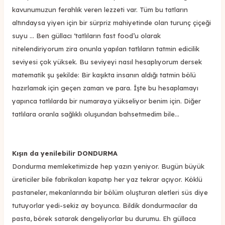
kavunumuzun ferahlık veren lezzeti var. Tüm bu tatların
altındaysa yiyen için bir sürpriz mahiyetinde olan turunç çiçeği
suyu ... Ben güllacı ‘tatlıların fast food’u olarak
nitelendiriyorum zira onunla yapılan tatlıların tatmin edicilik
seviyesi çok yüksek. Bu seviyeyi nasıl hesaplıyorum dersek
matematik şu şekilde: Bir kaşıkta insanın aldığı tatmin bölü
hazırlamak için geçen zaman ve para. İşte bu hesaplamayı
yapınca tatlılarda bir numaraya yükseliyor benim için. Diğer
tatlılara oranla sağlıklı oluşundan bahsetmedim bile...
Kışın da yenilebilir DONDURMA
Dondurma memleketimizde hep yazın yeniyor. Bugün büyük
üreticiler bile fabrikaları kapatıp her yaz tekrar açıyor. Köklü
pastaneler, mekanlarında bir bölüm oluşturan aletleri süs diye
tutuyorlar yedi-sekiz ay boyunca. Bildik dondurmacılar da
pasta, börek satarak dengeliyorlar bu durumu. Eh güllaca