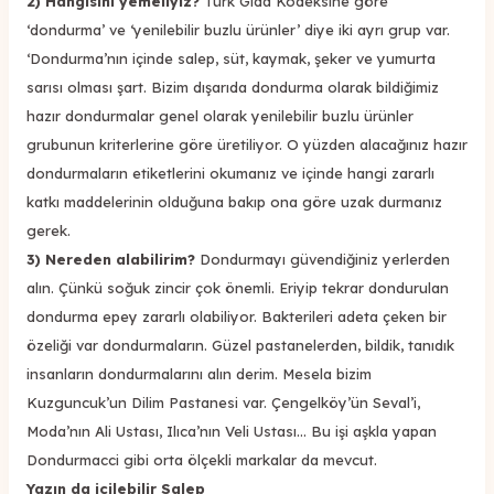
2) Hangisini yemeliyiz?
Türk Gıda Kodeksine göre
‘dondurma’ ve ‘yenilebilir buzlu ürünler’ diye iki ayrı grup var.
‘Dondurma’nın içinde salep, süt, kaymak, şeker ve yumurta
sarısı olması şart. Bizim dışarıda dondurma olarak bildiğimiz
hazır dondurmalar genel olarak yenilebilir buzlu ürünler
grubunun kriterlerine göre üretiliyor. O yüzden alacağınız hazır
dondurmaların etiketlerini okumanız ve içinde hangi zararlı
katkı maddelerinin olduğuna bakıp ona göre uzak durmanız
gerek.
3) Nereden alabilirim?
Dondurmayı güvendiğiniz yerlerden
alın. Çünkü soğuk zincir çok önemli. Eriyip tekrar dondurulan
dondurma epey zararlı olabiliyor. Bakterileri adeta çeken bir
özeliği var dondurmaların. Güzel pastanelerden, bildik, tanıdık
insanların dondurmalarını alın derim. Mesela bizim
Kuzguncuk’un Dilim Pastanesi var. Çengelköy’ün Seval’i,
Moda’nın Ali Ustası, Ilıca’nın Veli Ustası... Bu işi aşkla yapan
Dondurmacci gibi orta ölçekli markalar da mevcut.
Yazın da içilebilir Salep