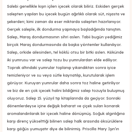
Salebi genellikle kışın içilen içecek olarak biliriz. Eskiden gerçek
salepten yapılan bu içecek bugün ağırlıklı olarak süt, nişasta ve
şekerden; kimi zaman da eser miktarda salepten hazırlanıyor.
Gerçek saleple, ilk dondurma yapmaya başladığımda tanıştım.
Salep, Maraş dondurmasının sihri aslen. Tabii bugün yediğimiz
birçok Maraş dondurmasında da başka yöntemler kullanılıyor.
Salep, orkide ailesinden, tel köklü otsu bir bitki aslen. Kökünde
iki yumrusu var ve salep tozu bu yumrulardan elde ediliyor.
Toprak altındaki yumrular toplanıp yıkandıktan sonra iyice
temizleniyor ve su veya sütle kaynatılıp, kurutularak işlem
görüyor. Kuruyan yumrular daha sonra toz haline getiriliyor
ve biz de en çok içecek halini bildiğimiz salep tozuyla buluşmuş
oluyoruz. Salep 15. yüzyıl tıp kitaplarında da geçiyor. Sonraki
dönemlerdeyse içine değişik baharat ve çiçek suları konarak
aromalandırılarak bir içecek haline dönüşmüş. Soğuk algınlığına
karşı direnç yükselttiği bilinen salep halk arasında öksürüklere
karşı göğüs yumuşatır diye de bilinirmiş. Priscilla Mary Işın’ın