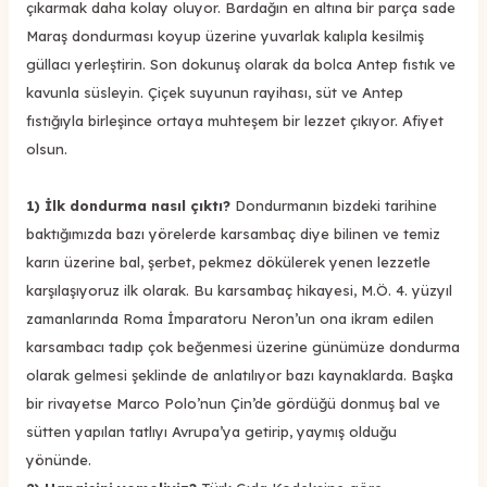
çıkarmak daha kolay oluyor. Bardağın en altına bir parça sade
Maraş dondurması koyup üzerine yuvarlak kalıpla kesilmiş
güllacı yerleştirin. Son dokunuş olarak da bolca Antep fıstık ve
kavunla süsleyin. Çiçek suyunun rayihası, süt ve Antep
fıstığıyla birleşince ortaya muhteşem bir lezzet çıkıyor. Afiyet
olsun.
1) İlk dondurma nasıl çıktı?
Dondurmanın bizdeki tarihine
baktığımızda bazı yörelerde karsambaç diye bilinen ve temiz
karın üzerine bal, şerbet, pekmez dökülerek yenen lezzetle
karşılaşıyoruz ilk olarak. Bu karsambaç hikayesi, M.Ö. 4. yüzyıl
zamanlarında Roma İmparatoru Neron’un ona ikram edilen
karsambacı tadıp çok beğenmesi üzerine günümüze dondurma
olarak gelmesi şeklinde de anlatılıyor bazı kaynaklarda. Başka
bir rivayetse Marco Polo’nun Çin’de gördüğü donmuş bal ve
sütten yapılan tatlıyı Avrupa’ya getirip, yaymış olduğu
yönünde.