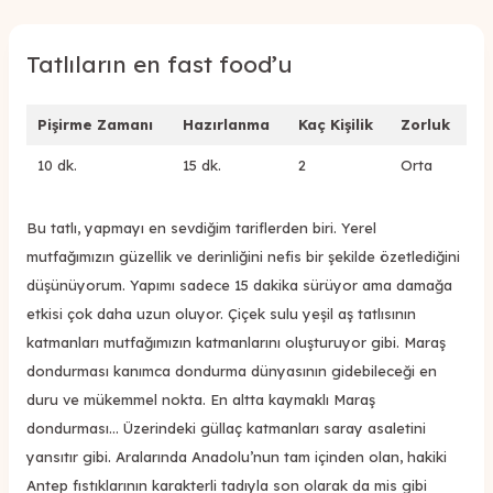
Tatlıların en fast food’u
Pişirme Zamanı
Hazırlanma
Kaç Kişilik
Zorluk
10 dk.
15 dk.
2
Orta
Bu tatlı, yapmayı en sevdiğim tariflerden biri. Yerel
mutfağımızın güzellik ve derinliğini nefis bir şekilde özetlediğini
düşünüyorum. Yapımı sadece 15 dakika sürüyor ama damağa
etkisi çok daha uzun oluyor. Çiçek sulu yeşil aş tatlısının
katmanları mutfağımızın katmanlarını oluşturuyor gibi. Maraş
dondurması kanımca dondurma dünyasının gidebileceği en
duru ve mükemmel nokta. En altta kaymaklı Maraş
dondurması... Üzerindeki güllaç katmanları saray asaletini
yansıtır gibi. Aralarında Anadolu’nun tam içinden olan, hakiki
Antep fıstıklarının karakterli tadıyla son olarak da mis gibi