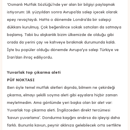
‘Osmanlı Mutfak Sözlüğü’nde yer alan bir bilgiyi paylaşmak
istiyorum: 18. yüzyıldan sonra Avrupa’da salep içecek olarak
epey revaçtaydı. Hatta o dönemde Londra’da bir salepçi
dükkanı kurulmuş. Çok beğenilince sokak satıcıları da satmaya
başlamış. Tabii bu alışkanlık bizim ülkemizde de olduğu gibi
orada da yerini çay ve kahveye bırakmak durumunda kaldı.
İşte bu popüler olduğu dönemde Avrupa’ya salep Türkiye ve
İran’dan ihraç ediliyordu.
Yuvarlak top çıkarma aleti
PÜF NOKTASI
Ben öyle temel mutfak aletleri dışında, bilmem ne çekirdeği
çıkarma, elmayı şekilli soyma aleti gibi eşyalara hiçbir zaman
meyletmedim. Ama gönlümde yeri başka olan bir alet var:
Yuvarlak top çıkarma aleti. İngilizceden direkt tercümesi
‘kavun yuvarlama’. Dondurma kaşığını andırsa da işleyişi daha
farklı. Bununla kavun, peynir aklınıza gelebilecek orta sertlikte