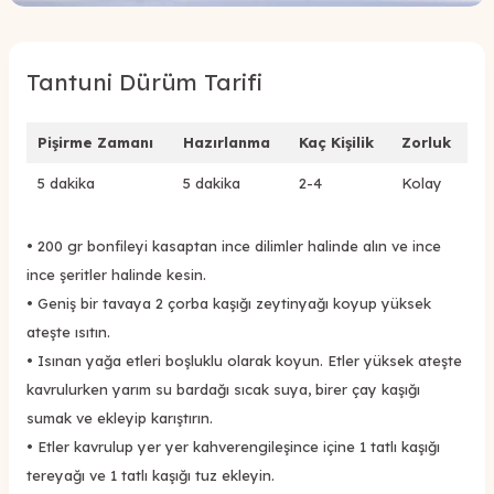
Tantuni Dürüm Tarifi
Pişirme Zamanı
Hazırlanma
Kaç Kişilik
Zorluk
5 dakika
5 dakika
2-4
Kolay
•
200 gr bonfileyi kasaptan ince dilimler halinde alın ve ince
ince şeritler halinde kesin.
•
Geniş bir tavaya 2 çorba kaşığı zeytinyağı koyup yüksek
ateşte ısıtın.
•
Isınan yağa etleri boşluklu olarak koyun. Etler yüksek ateşte
kavrulurken yarım su bardağı sıcak suya, birer çay kaşığı
sumak ve ekleyip karıştırın.
•
Etler kavrulup yer yer kahverengileşince içine 1 tatlı kaşığı
tereyağı ve 1 tatlı kaşığı tuz ekleyin.