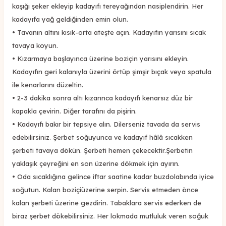
kaşığı şeker ekleyip kadayıfı tereyağından nasiplendirin. Her
kadayıfa yağ geldiğinden emin olun.
•
Tavanın altını kısık-orta ateşte açın. Kadayıfın yarısını sıcak
tavaya koyun.
•
Kızarmaya başlayınca üzerine boziçin yarısını ekleyin.
Kadayıfın geri kalanıyla üzerini örtüp şimşir bıçak veya spatula
ile kenarlarını düzeltin.
•
2-3 dakika sonra altı kızarınca kadayıfı kenarsız düz bir
kapakla çevirin. Diğer tarafını da pişirin.
•
Kadayıfı bakır bir tepsiye alın. Dilerseniz tavada da servis
edebilirsiniz. Şerbet soğuyunca ve kadayıf hâlâ sıcakken
şerbeti tavaya dökün. Şerbeti hemen çekecektir.Şerbetin
yaklaşık çeyreğini en son üzerine dökmek için ayırın.
•
Oda sıcaklığına gelince iftar saatine kadar buzdolabında iyice
soğutun. Kalan boziçiüzerine serpin. Servis etmeden önce
kalan şerbeti üzerine gezdirin. Tabaklara servis ederken de
biraz şerbet dökebilirsiniz. Her lokmada mutluluk veren soğuk