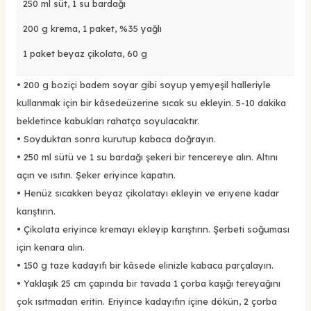
250 ml süt, 1 su bardağı
200 g krema, 1 paket, %35 yağlı
1 paket beyaz çikolata, 60 g
•
200 g boziçi badem soyar gibi soyup yemyeşil halleriyle
kullanmak için bir kâsedeüzerine sıcak su ekleyin. 5-10 dakika
bekletince kabukları rahatça soyulacaktır.
•
Soyduktan sonra kurutup kabaca doğrayın.
•
250 ml sütü ve 1 su bardağı şekeri bir tencereye alın. Altını
açın ve ısıtın. Şeker eriyince kapatın.
•
Henüz sıcakken beyaz çikolatayı ekleyin ve eriyene kadar
karıştırın.
•
Çikolata eriyince kremayı ekleyip karıştırın. Şerbeti soğuması
için kenara alın.
•
150 g taze kadayıfı bir kâsede elinizle kabaca parçalayın.
•
Yaklaşık 25 cm çapında bir tavada 1 çorba kaşığı tereyağını
çok ısıtmadan eritin. Eriyince kadayıfın içine dökün, 2 çorba