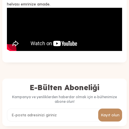
helvası emrinize amade.
E-Bülten Aboneliği
Kampanya ve yeniliklerden haberdar olmak için e-bültenimize
abone olun!
Kayıt olun