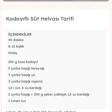
Kadayıflı Süt Helvası Tarifi
İÇİNDEKİLER
40 dakika
8-12 kişilik
Kolay
250 g taze kadayıf
5 çorba kaşığı tereyağı
3 çorba kaşığı un
3 çorba kaşığı nişasta
1,5 l süt, 6 su bardağı
2 çorba kaşığı + 300 g şeker, yaklaşık 1,5 su bardağı
1 tutam tuz
•
Fırını alt-üst ve fanlı 180 derecede çalıştırın.