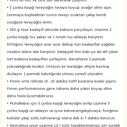
•
2 çorba kaşığı tereyağını tavaya koyup ocağın altını açın.
Isınmaya başladıktan sonra tavayı ocaktan çekip kendi
sıcağıyla tereyağını eritin.
•
250 g taze kadayıfı elinizde kabaca parçalayın. Üzerine 2
çorba kaşığı toz şeker ve 1 tutam tuz ekleyip karıştırın.
Erittiğiniz tereyağını azar azar döküp tüm kadayıflar yağdan
nasibini alana dek karıştırın. Kelepçeli fırın kabı ya da altı çıkan
tart kalıbına kadayıfları yerleştirin. Kenarlarını 2 parmak
yüksekliğinde bırakın. Ortasını bir bardağın altıyla bastırıp
düzleyin. 1 parmak kalınlığında olması yeterli olacaktır.
•
Fırının orta rafında 10 -15 dakika hafif kızarana kadar pişirin.
Fırının performansına göre tabana daha yakın koyup altını
daha fazla kızartabilirsiniz.
•
Muhallebisi için 3 çorba kaşığı tereyağını eritip üzerine 3
çorba kaşığı un ekleyin ve iyice kahverengileşinceye, fıstığımsı
kokular çıkıp sütlü kahverengi olana dek 6-7 dakika kavurun.
•
Kavrulmuş unun üzerine 1,5 l sütü topaklanmaması için sürekli