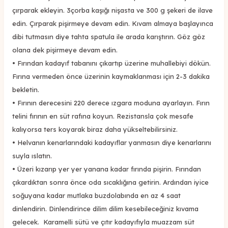
çırparak ekleyin. 3çorba kaşığı nişasta ve 300 g şekeri de ilave
edin. Çırparak pişirmeye devam edin. Kıvam almaya başlayınca
dibi tutmasın diye tahta spatula ile arada karıştırın. Göz göz
olana dek pişirmeye devam edin.
•
Fırından kadayıf tabanını çıkartıp üzerine muhallebiyi dökün.
Fırına vermeden önce üzerinin kaymaklanması için 2-3 dakika
bekletin.
•
Fırının derecesini 220 derece ızgara moduna ayarlayın. Fırın
telini fırının en süt rafına koyun. Rezistansla çok mesafe
kalıyorsa ters koyarak biraz daha yükseltebilirsiniz.
•
Helvanın kenarlarındaki kadayıflar yanmasın diye kenarlarını
suyla ıslatın.
•
Üzeri kızarıp yer yer yanana kadar fırında pişirin. Fırından
çıkardıktan sonra önce oda sıcaklığına getirin. Ardından iyice
soğuyana kadar mutlaka buzdolabında en az 4 saat
dinlendirin. Dinlendirince dilim dilim kesebileceğiniz kıvama
gelecek. Karamelli sütü ve çıtır kadayıfıyla muazzam süt