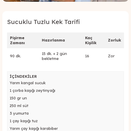
Sucuklu Tuzlu Kek Tarifi
Pişirme
Kaç
Hazırlanma
Zorluk
Zamanı
Kişilik
15 dk. + 2 gün
90 dk.
16
Zor
bekletme
İÇİNDEKİLER
Yarım kangal sucuk
1 çorba kaşığı zeytinyağı
150 gr un
250 ml süt
3 yumurta
1 çay kaşığı tuz
Yarım çay kaşığı karabiber