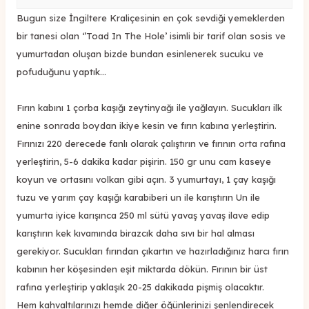
Bugun size İngiltere Kraliçesinin en çok sevdiği yemeklerden
bir tanesi olan ‘’Toad In The Hole’ isimli bir tarif olan sosis ve
yumurtadan oluşan bizde bundan esinlenerek sucuku ve
pofuduğunu yaptık…
Fırın kabını 1 çorba kaşığı zeytinyağı ile yağlayın. Sucukları ilk
enine sonrada boydan ikiye kesin ve fırın kabına yerleştirin.
Fırınızı 220 derecede fanlı olarak çalıştırın ve fırının orta rafına
yerleştirin, 5-6 dakika kadar pişirin. 150 gr unu cam kaseye
koyun ve ortasını volkan gibi açın. 3 yumurtayı, 1 çay kaşığı
tuzu ve yarım çay kaşığı karabiberi un ile karıştırın Un ile
yumurta iyice karışınca 250 ml sütü yavaş yavaş ilave edip
karıştırın kek kıvamında birazcık daha sıvı bir hal alması
gerekiyor. Sucukları fırından çıkartın ve hazırladığınız harcı fırın
kabının her köşesinden eşit miktarda dökün. Fırının bir üst
rafına yerleştirip yaklaşık 20-25 dakikada pişmiş olacaktır.
Hem kahvaltılarınızı hemde diğer öğünlerinizi şenlendirecek