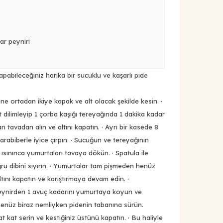
şar peyniri
abileceğiniz harika bir sucuklu ve kaşarlı pide
ne ortadan ikiye kapak ve alt olacak şekilde kesin. ·
it dilimleyip 1 çorba kaşığı tereyağında 1 dakika kadar
rı tavadan alın ve altını kapatın. · Ayrı bir kasede 8
arabiberle iyice çırpın. · Sucuğun ve tereyağının
 ısınınca yumurtaları tavaya dökün. · Spatula ile
u dibini sıyırın. · Yumurtalar tam pişmeden henüz
tını kapatın ve karıştırmaya devam edin. ·
eynirden 1 avuç kadarını yumurtaya koyun ve
e henüz biraz nemliyken pidenin tabanına sürün.
t kat serin ve kestiğiniz üstünü kapatın. · Bu haliyle