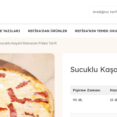
E YAZILARI
REFİKA'DAN ÜRÜNLER
REFİKA’NIN YEMEK OK
Sucuklu Kaşarlı Ramazan Pidesi Tarifi
Sucuklu Kaşar
Pişirme Zamanı
Haz
90 dk.
15 d