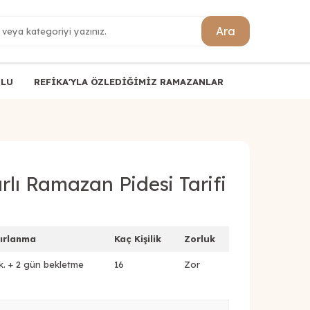
Ara
ULU
REFİKA'YLA ÖZLEDİĞİMİZ RAMAZANLAR
lı Ramazan Pidesi Tarifi
ırlanma
Kaç Kişilik
Zorluk
k. + 2 gün bekletme
16
Zor