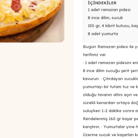
İÇİNDEKİLER
1 adet ramazan pidesi
8 ince dilim, sucuk
150 gr, 4 kibrit kutusu, ka
8 adet yumurta
Bugün Ramazan pidesi ile yap
tarifimiz var.
· 1 adet ramazan pidesini eni
8 ince dilim sucuğu şerit şer
kavurun. · Çıtırdayan sucukla
yumurtayı bir tutam tuz ve k
olduğu tavanın altını açın ve
sürekli kenardan ortaya doğr
suluyken 1-2 dakika sonra al
Rendelenmiş 160 gr kaşar p
karıştırın. · Yumurtalar yin
Üzerine sucuk ve kaşarları ka