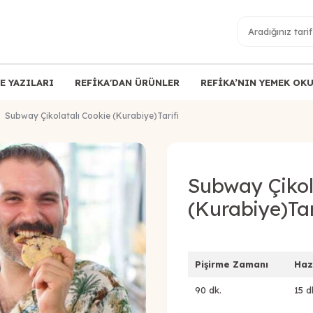
E YAZILARI
REFİKA'DAN ÜRÜNLER
REFİKA’NIN YEMEK OK
Subway Çikolatalı Cookie (Kurabiye)Tarifi
Subway Çikol
(Kurabiye)Tar
Pişirme Zamanı
Haz
90 dk.
15 d