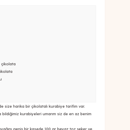
 çikolata
çikolata
u
size harika bir çikolatalı kurabiye tarifim var.
 bildiğimiz kurabiyeleri umarım siz de en az benim
reyağını geniş bir kasede 100 gr beyaz toz şeker ve