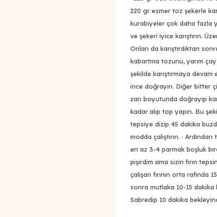
220 gr esmer toz şekerle kar
kurabiyeler çok daha fazla ya
ve şekeri iyice karıştırın. Ü
Onları da karıştırdıktan son
kabartma tozunu, yarım çay k
şekilde karıştırmaya devam ed
ince doğrayın. Diğer bitter ç
zarı boyutunda doğrayıp karı
kadar alıp top yapın. Bu şeki
tepsiye dizip 45 dakika buzdo
modda çalıştırın. · Ardından 
en az 3-4 parmak boşluk bıra
pişirdim ama sizin fırın tepsin
çalışan fırının orta rafında 1
sonra mutlaka 10-15 dakika bek
Sabredip 10 dakika bekleyince