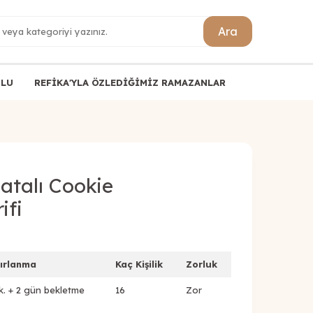
Ara
ULU
REFİKA'YLA ÖZLEDİĞİMİZ RAMAZANLAR
atalı Cookie
ifi
ırlanma
Kaç Kişilik
Zorluk
k. + 2 gün bekletme
16
Zor