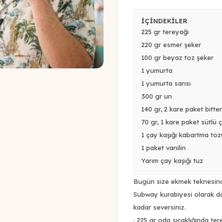
İÇİNDEKİLER
225 gr tereyağı
220 gr esmer şeker
100 gr beyaz toz şeker
1 yumurta
1 yumurta sarısı
300 gr un
140 gr, 2 kare paket bitter
70 gr, 1 kare paket sütlü 
1 çay kaşığı kabartma toz
1 paket vanilin
Yarım çay kaşığı tuz
Bugün size ekmek teknesinde 
Subway kurabiyesi olarak da
kadar seversiniz.
· 225 gr oda sıcaklığında te