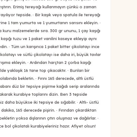
ıştırın. Erimiş tereyağı kullanmayın çünkü o zaman
yılıyor tepside. · Bir kaşık veya spatula ile tereyağı
zerine 1 tam yumurta ve 1 yumurtanın sarısını ekleyin. ·
ra kuru malzemelerde sıra. 300 gr ununu, 1 çay kaşığı
aşığı tuzu ve 1 paket vanilini kaseye ekleyip aynı
in. · Tüm un karışınca 1 paket bitter çikolatayı ince
ikolatayı ve sütlü çikolatayı ise daha iri, büyük tavlar
şıma ekleyin. · Ardından harçtan 2 çorba kaşığı
lde yaklaşık 16 tane top çıkacaktır. · Bunları bir
labında bekletin. · Fırını 165 derecede, altlı üstlü
tabanı düz bir tepsiye pişirme kağıdı serip aralarında
karak kurabiye toplarını dizin. Ben 3 tepside
iz daha büyükse iki tepsiye de sığabilir. · Altlı- üstlü
5 dakika, 165 derecede pişirin. · Fırından çıkardıktan
letin yoksa dışlarının çıtırı oluşmaz ve dağılırlar. ·
 bol çikolatalı kurabiyeleriniz hazır. Afiyet olsun!