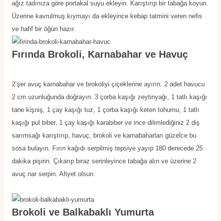
ağız tadınıza göre portakal suyu ekleyin. Karıştırıp bir tabağa koyun.
Üzerine kavrulmuş kıymayı da ekleyince kebap tatmini veren nefis
ve hafif bir öğün hazır.
Fırında Brokoli, Karnabahar ve Havuç
2’şer avuç karnabahar ve brokoliyi çiçeklerine ayırın. 2 adet havucu
2 cm uzunluğunda doğrayın. 3 çorba kaşığı zeytinyağı, 1 tatlı kaşığı
tane kişniş, 1 çay kaşığı tuz, 1 çorba kaşığı keten tohumu, 1 tatlı
kaşığı pul biber, 1 çay kaşığı karabiber ve ince dilimlediğiniz 2 diş
sarımsağı karıştırıp, havuç, brokoli ve karnabaharları güzelce bu
sosa bulayın. Fırın kağıdı serpilmiş tepsiye yayıp 180 derecede 25
dakika pişirin. Çıkarıp biraz serinleyince tabağa alın ve üzerine 2
avuç nar serpin. Afiyet olsun.
Brokoli ve Balkabaklı Yumurta