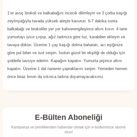
1’er avuç brokoli ve balkabağını incecik dilimleyin ve 3 çorba kaşığı
zeytinyağıyla tavada yüksek ateşte kavurun. 6-7 dakika sonra
balkabağı ve brokoliler yer yer kahverengileşince altını kısın. 4 tane
yumurtayı iyice çırpıp, ağız tadınıza göre tuz, karabiber ekleyin ve
tavaya dökün. Üzerine 1 çay kaşığı dolma baharatı, acı eşiğinize
göre pul biber ve isot serpin. İsotun güzel bir ekşiliği de olduğu için
şiddetle tavsiye ederim. Kapağını kapatın. Yumurta pişince altını
kapatın. Üzerine 1 dal nanenin yapraklarını serpin. Yemeden hemen
önce biraz limon da sıkınca tadına doyamayacaksınız.
E-Bülten Aboneliği
Kampanya ve yeniliklerden haberdar olmak için e-bültenimize abone
olun!