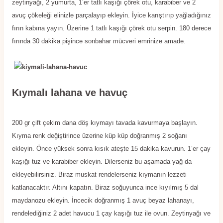
zeytinyağı, 2 yumurta, 1’er tatlı kaşığı çörek otu, karabiber ve 2
avuç çökeleği elinizle parçalayıp ekleyin. İyice karıştırıp yağladığınız
fırın kabına yayın. Üzerine 1 tatlı kaşığı çörek otu serpin. 180 derece
fırında 30 dakika pişince sonbahar mücveri emrinize amade.
Kıymalı lahana ve havuç
200 gr çift çekim dana döş kıymayı tavada kavurmaya başlayın.
Kıyma renk değiştirince üzerine küp küp doğranmış 2 soğanı
ekleyin. Önce yüksek sonra kısık ateşte 15 dakika kavurun. 1’er çay
kaşığı tuz ve karabiber ekleyin. Dilerseniz bu aşamada yağ da
ekleyebilirsiniz. Biraz muskat rendelerseniz kıymanın lezzeti
katlanacaktır. Altını kapatın. Biraz soğuyunca ince kıyılmış 5 dal
maydanozu ekleyin. İncecik doğranmış 1 avuç beyaz lahanayı,
rendelediğiniz 2 adet havucu 1 çay kaşığı tuz ile ovun. Zeytinyağı ve