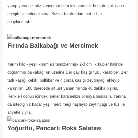
yapıp yerseniz söz veriyorum hem kilo verecek hem de çok daha
enerjik hissedeceksiniz. Bizzat tarafımdan test edilip
onaylanmıştır…
Fırında Balkabağı ve Mercimek
Yarım kilo - yeşil kısımları temizlenmiş- 2-3 cm’lik küpler halinde
doğranmış balkabağının üzerine 1’er çay kaşığı tuz , karabiber, 1’er
tatlı kaşığı kekik, pulbiber ve 4 çorba kaşığı zeytinyağı ekleyip
karıştırın. 180 derecede alt üst yanan fırında 40 dakika pişirin.
Renkleri dönüp içindeki şeker karamelize olmaya başlasın. Yanına
da istediğiniz kadar yeşil mercimeği haşlayıp zeytinyağı ve tuz ile
afiyetle yiyin.
Yoğurtlu, Pancarlı Roka Salatası