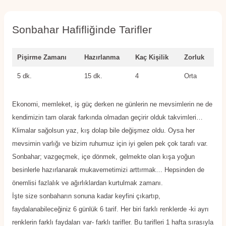
Sonbahar Hafifliğinde Tarifler
Pişirme Zamanı
Hazırlanma
Kaç Kişilik
Zorluk
5 dk.
15 dk.
4
Orta
Ekonomi, memleket, iş güç derken ne günlerin ne mevsimlerin ne de
kendimizin tam olarak farkında olmadan geçirir olduk takvimleri…
Klimalar sağolsun yaz, kış dolap bile değişmez oldu. Oysa her
mevsimin varlığı ve bizim ruhumuz için iyi gelen pek çok tarafı var.
Sonbahar; vazgeçmek, içe dönmek, gelmekte olan kışa yoğun
besinlerle hazırlanarak mukavemetimizi arttırmak… Hepsinden de
önemlisi fazlalık ve ağırlıklardan kurtulmak zamanı.
İşte size sonbaharın sonuna kadar keyfini çıkartıp,
faydalanabileceğiniz 6 günlük 6 tarif. Her biri farklı renklerde -ki ayrı
renklerin farklı faydaları var- farklı tarifler. Bu tarifleri 1 hafta sırasıyla