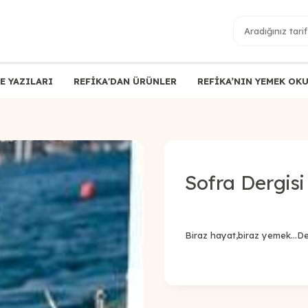
E YAZILARI
REFİKA'DAN ÜRÜNLER
REFİKA’NIN YEMEK OK
Sofra Dergisi
Biraz hayat,biraz yemek...D