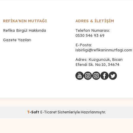
REFİKA'NIN MUTFAĞI
ADRES & İLETIŞIM
Refika Birgül Hakkında
Telefon Numarası:
0530 546 93 69
Gazete Yazıları
E-Posta:
isbirligi@refikaninmutfagi.com
Adres: Kuzguncuk, Bican
Efendi Sk. No:10, 34674
T
-Soft
E-Ticaret
Sistemleriyle Hazırlanmıştır.