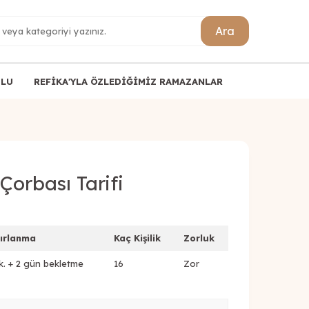
Ara
ULU
REFİKA'YLA ÖZLEDİĞİMİZ RAMAZANLAR
Çorbası Tarifi
ırlanma
Kaç Kişilik
Zorluk
k. + 2 gün bekletme
16
Zor