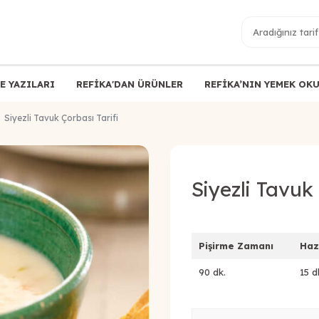
E YAZILARI
REFİKA'DAN ÜRÜNLER
REFİKA’NIN YEMEK OK
Siyezli Tavuk Çorbası Tarifi
Siyezli Tavuk 
Pişirme Zamanı
Haz
90 dk.
15 d