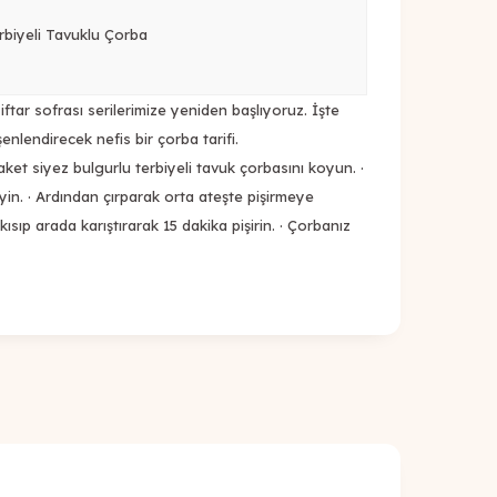
rbiyeli Tavuklu Çorba
ftar sofrası serilerimize yeniden başlıyoruz. İşte
 şenlendirecek nefis bir çorba tarifi.
aket siyez bulgurlu terbiyeli tavuk çorbasını koyun. ·
yin. · Ardından çırparak orta ateşte pişirmeye
kısıp arada karıştırarak 15 dakika pişirin. · Çorbanız