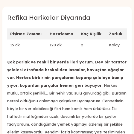
Refika Harikalar Diyarında
Pişirme Zamanı
Hazırlanma
Kaç Kişilik
Zorluk
15 dk.
120 dk.
2
Kolay
Çok parlak ve renkli bir yerde ilerliyorum. Dev bir tarator
şelalesi etrafında brokoliden insanlar, havuçtan ağaçlar
var. Herkes birbirinin parçalarını koparıp şelaleye banıp
yiyor, koparılan parçalar hemen geri büyüyor.
Herkes
mutlu, ortalık şenlikli... Bir nehir var, sulu gavurdağ gibi. Buranın
neresi olduğunu anlamaya çalışırken uyanıyorum. Cennetimin
böyle bir yer olabileceği fikri hem komik hem ürkütücü. İki
haftadır mutfağımdan uzak, devamlı bir yerlerde bir şeyler
tadıyordum, döndüğümde yemek yapmayı özlemiş bir şekilde
ellerim kaşınıyordu. Kendimi fazla kaptırmışım; yazı tesliminden