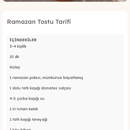
Ramazan Tostu Tarifi
İÇİNDEKİLER
3-4
kişilik
10 dk
Kolay
1 ramazan pidesi
, mümkünse bayatlamış
1 dolu tatlı kaşığı
domates
salça
sı
4-5 çorba kaşığı su
1 iri tutam kekik
1 tatlı kaşığı tereyağı
1 köy biberi