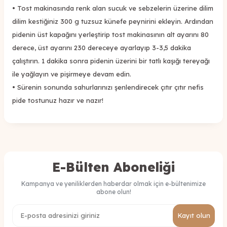
•
Tost makinasında renk alan sucuk ve sebzelerin
üzerine
dilim
dilim
kestiğiniz 300 g
tuzsuz künefe peynirini ekleyin. Ardından
pidenin üst kapağını yerleştirip tost makinasının alt ayarın
ı
80
derece, üst ayarını 230 dereceye ayarlayıp 3-3
,
5 dakika
çalıştırın.
1 dakika sonra pidenin üzerini b
ir
tatlı kaşığı
tereyağı
ile yağlayın ve pişirmeye devam edin.
•
Sürenin sonunda sahurlarınızı şenlendirecek çıtır çıtır nefis
pide tostunuz hazır ve nazır!
E-Bülten Aboneliği
Kampanya ve yeniliklerden haberdar olmak için e-bültenimize
abone olun!
Kayıt olun