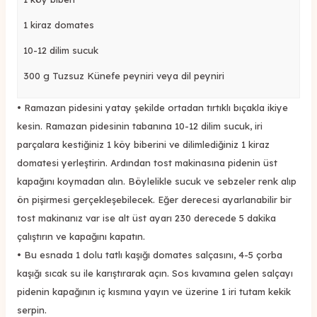
1
kiraz
domates
10-12 dilim sucuk
300 g
Tuzsuz Künefe peyniri
veya dil peyniri
•
Ramazan pidesini yatay şekilde ortadan tırtıklı bıçakla
ikiye
kesin. Ramazan pidesinin tabanına 10-1
2
dilim sucuk, iri
parçalara kestiğiniz 1 köy biberini ve
dilimlediğiniz
1
k
i
raz
domatesi yerleştirin. Ardından tost makinasına pidenin üst
kapağını koymadan alın. Böylelikle sucuk ve sebzeler renk alıp
ön pişirmesi gerçekleşebilecek. Eğer derecesi ayarlanabilir bir
tost makinanız var ise alt üst ayarı 230 derecede 5 dakika
çalıştırın
ve kapağını kapatın.
•
Bu esnada 1 dolu tatlı kaşığı domates salçasını, 4-
5
çorba
kaşığı sıcak su ile karıştırarak açın. Sos kıvamına gelen salçayı
pidenin kapağının iç kısmına yayın ve üzerine 1 iri tutam kekik
serpin.