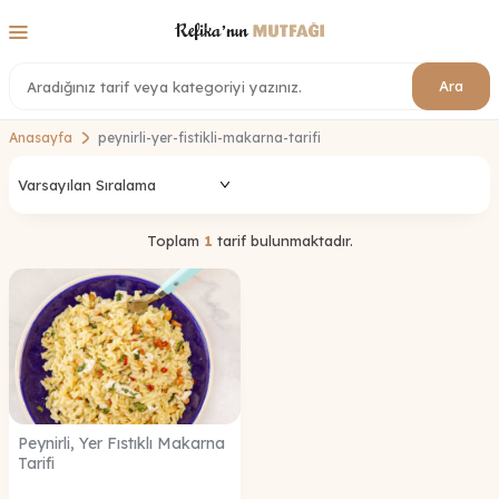
Ara
Anasayfa
peynirli-yer-fistikli-makarna-tarifi
Toplam
1
tarif bulunmaktadır.
Peynirli, Yer Fıstıklı Makarna
Tarifi