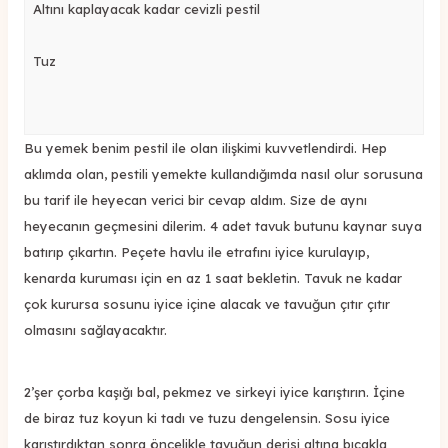
Altını kaplayacak kadar cevizli pestil
Tuz
Bu yemek benim pestil ile olan ilişkimi kuvvetlendirdi. Hep
aklımda olan, pestili yemekte kullandığımda nasıl olur sorusuna
bu tarif ile heyecan verici bir cevap aldım. Size de aynı
heyecanın geçmesini dilerim. 4 adet tavuk butunu kaynar suya
batırıp çıkartın. Peçete havlu ile etrafını iyice kurulayıp,
kenarda kuruması için en az 1 saat bekletin. Tavuk ne kadar
çok kurursa sosunu iyice içine alacak ve tavuğun çıtır çıtır
olmasını sağlayacaktır.
2’şer çorba kaşığı bal, pekmez ve sirkeyi iyice karıştırın. İçine
de biraz tuz koyun ki tadı ve tuzu dengelensin. Sosu iyice
karıştırdıktan sonra öncelikle tavuğun derisi altına bıçakla