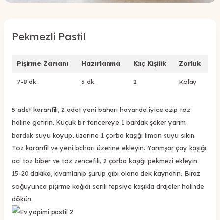
Pekmezli Pastil
Pişirme Zamanı
Hazırlanma
Kaç Kişilik
Zorluk
7-8 dk.
5 dk.
2
Kolay
5 adet karanfili, 2 adet yeni baharı havanda iyice ezip toz
haline getirin. Küçük bir tencereye 1 bardak şeker yarım
bardak suyu koyup, üzerine 1 çorba kaşığı limon suyu sıkın.
Toz karanfil ve yeni baharı üzerine ekleyin. Yarımşar çay kaşığı
acı toz biber ve toz zencefili, 2 çorba kaşığı pekmezi ekleyin.
15-20 dakika, kıvamlanıp şurup gibi olana dek kaynatın. Biraz
soğuyunca pişirme kağıdı serili tepsiye kaşıkla drajeler halinde
dökün.