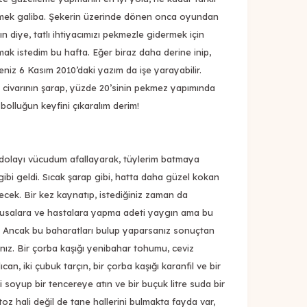
termek galiba. Şekerin üzerinde dönen onca oyundan
n diye, tatlı ihtiyacımızı pekmezle gidermek için
mak istedim bu hafta. Eğer biraz daha derine inip,
iz 6 Kasım 2010’daki yazım da işe yarayabilir.
 civarının şarap, yüzde 20’sinin pekmez yapımında
 bolluğun keyfini çıkaralım derim!
olayı vücudum afallayarak, tüylerim batmaya
ç gibi geldi. Sıcak şarap gibi, hatta daha güzel kokan
içecek. Bir kez kaynatıp, istediğiniz zaman da
lohusalara ve hastalara yapma adeti yaygın ama bu
. Ancak bu baharatları bulup yaparsanız sonuçtan
ız. Bir çorba kaşığı yenibahar tohumu, ceviz
an, iki çubuk tarçın, bir çorba kaşığı karanfil ve bir
 soyup bir tencereye atın ve bir buçuk litre suda bir
oz hali değil de tane hallerini bulmakta fayda var,