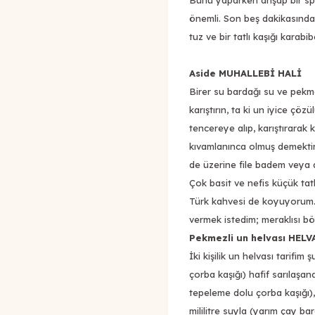
Bunu yaparken ahşap bir spa
önemli. Son beş dakikasında 
tuz ve bir tatlı kaşığı karabib
Aside MUHALLEBİ HALİ
Birer su bardağı su ve pekme
karıştırın, ta ki un iyice çö
tencereye alıp, karıştırara
kıvamlanınca olmuş demektir.
de üzerine file badem veya a
Çok basit ve nefis küçük tat
Türk kahvesi de koyuyorum. G
vermek istedim; meraklısı bö
Pekmezli un helvası HELV
İki kişilik un helvası tarifim
çorba kaşığı) hafif sarılaşan
tepeleme dolu çorba kaşığı)
mililitre suyla (yarım çay ba