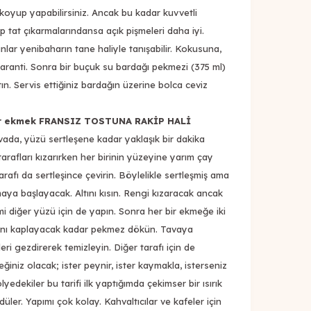
e koyup yapabilirsiniz. Ancak bu kadar kuvvetli
ip tat çıkarmalarındansa açık pişmeleri daha iyi.
nlar yenibaharın tane haliyle tanışabilir. Kokusuna,
ranti. Sonra bir buçuk su bardağı pekmezi (375 ml)
ın. Servis ettiğiniz bardağın üzerine bolca ceviz
tır ekmek FRANSIZ TOSTUNA RAKİP HALİ
avada, yüzü sertleşene kadar yaklaşık bir dakika
 tarafları kızarırken her birinin yüzeyine yarım çay
arafı da sertleşince çevirin. Böylelikle sertleşmiş ama
aya başlayacak. Altını kısın. Rengi kızaracak ancak
i diğer yüzü için de yapın. Sonra her bir ekmeğe iki
fını kaplayacak kadar pekmez dökün. Tavaya
ri gezdirerek temizleyin. Diğer tarafı için de
eğiniz olacak; ister peynir, ister kaymakla, isterseniz
lyedekiler bu tarifi ilk yaptığımda çekimser bir ısırık
düler. Yapımı çok kolay. Kahvaltıcılar ve kafeler için