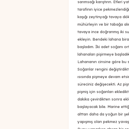
sarımsağı karıştırın. Etleri 
tarafının iyice pekmezlendi
kaşığı zeytinyağı tavaya dökü
mühürleyin ve bir tabağa alın.
tavaya ince doğranmış iki su
ekleyin. Bendeki lahana bir
başladım. İki adet soğanı or
lahanaları pişirmeye başladı
Lahananın cinsine göre bu sür
Soğanlar rengini değiştirdik
ısısında pişmeye devam etsin
süreciniz değişecekti. Az piş
pişmiş için soğanları ekledikt
dakika çevirdikten sonra ek
başlayacak bile. Marine etti
alttan daha da yoğun bir şe
yapışmış olan pekmez yavaş 