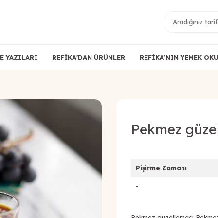
E YAZILARI
REFİKA'DAN ÜRÜNLER
REFİKA’NIN YEMEK OK
Pekmez güzel
Pişirme Zamanı
-
Pekmez güzellemesi Pekmeze