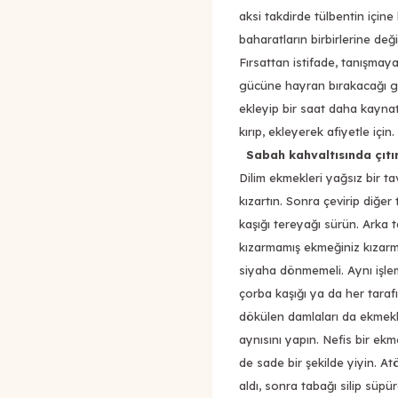
aksi takdirde tülbentin için
baharatların birbirlerine değ
Fırsattan istifade, tanışmaya
gücüne hayran bırakacağı ga
ekleyip bir saat daha kaynat
kırıp, ekleyerek afiyetle için.
Sabah kahvaltısında çı
Dilim ekmekleri yağsız bir t
kızartın. Sonra çevirip diğer
kaşığı tereyağı sürün. Arka t
kızarmamış ekmeğiniz kızarm
siyaha dönmemeli. Aynı işlem
çorba kaşığı ya da her tara
dökülen damlaları da ekmekle
aynısını yapın. Nefis bir ekm
de sade bir şekilde yiyin. Atö
aldı, sonra tabağı silip süpür