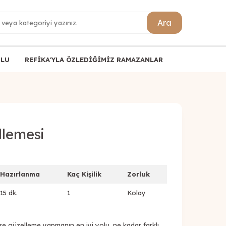
Ara
ULU
REFİKA'YLA ÖZLEDİĞİMİZ RAMAZANLAR
lemesi
Hazırlanma
Kaç Kişilik
Zorluk
15 dk.
1
Kolay
 güzelleme yapmanın en iyi yolu, ne kadar farklı