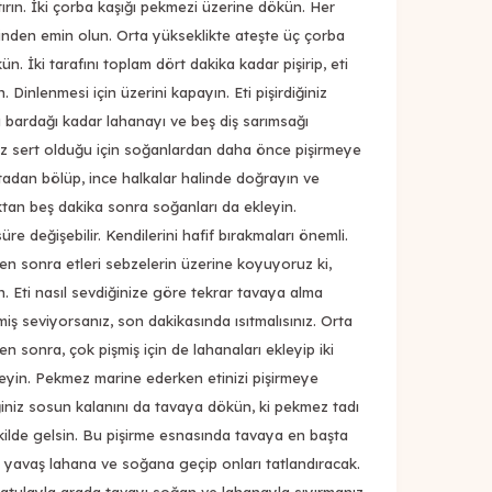
yatırın. İki çorba kaşığı pekmezi üzerine dökün. Her
ğinden emin olun. Orta yükseklikte ateşte üç çorba
n. İki tarafını toplam dört dakika kadar pişirip, eti
 Dinlenmesi için üzerini kapayın. Eti pişirdiğiniz
 bardağı kadar lahanayı ve beş diş sarımsağı
az sert olduğu için soğanlardan daha önce pişirmeye
tadan bölüp, ince halkalar halinde doğrayın ve
ktan beş dakika sonra soğanları da ekleyin.
e değişebilir. Kendilerini hafif bırakmaları önemli.
ten sonra etleri sebzelerin üzerine koyuyoruz ki,
. Eti nasıl sevdiğinize göre tekrar tavaya alma
miş seviyorsanız, son dakikasında ısıtmalısınız. Orta
en sonra, çok pişmiş için de lahanaları ekleyip iki
leyin. Pekmez marine ederken etinizi pişirmeye
ğiniz sosun kalanını da tavaya dökün, ki pekmez tadı
kilde gelsin. Bu pişirme esnasında tavaya en başta
yavaş lahana ve soğana geçip onları tatlandıracak.