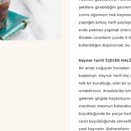
şekillere girebildiğini gös
sonra ağzımızın tadı kaçması
yaptığım birkaç tarifi paylaş
evde pekmez yapmak istersen
Bizdeki üzümlerin yüzde 3-5
kullanıldığını düşünürsek, bu
Kaynar tarifi İÇECEK HALİ
Bir anda soğuyan havadan d
başlamıştı. Kaynar tarifi ila
tatlı bir burukluğu olan bir 
ısıtabilirsiniz. Anadolu’da 
gelenek gitgide kayboluyor
inanılmaz memnun kalacaksın
büyüklüğünde bir parça havlıc
ceviz büyüklüğünde zencefili
saat kaynatın. Baharatların t