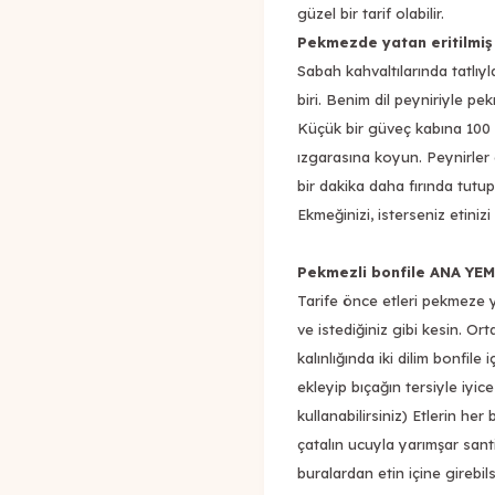
güzel bir tarif olabilir.
Pekmezde yatan eritilmiş
Sabah kahvaltılarında tatlıyl
biri. Benim dil peyniriyle pe
Küçük bir güveç kabına 100 gr
ızgarasına koyun. Peynirler
bir dakika daha fırında tutup,
Ekmeğinizi, isterseniz etiniz
Pekmezli bonfile ANA YE
Tarife önce etleri pekmeze y
ve istediğiniz gibi kesin. Orta
kalınlığında iki dilim bonfile 
ekleyip bıçağın tersiyle iyic
kullanabilirsiniz) Etlerin he
çatalın ucuyla yarımşar sant
buralardan etin içine girebil