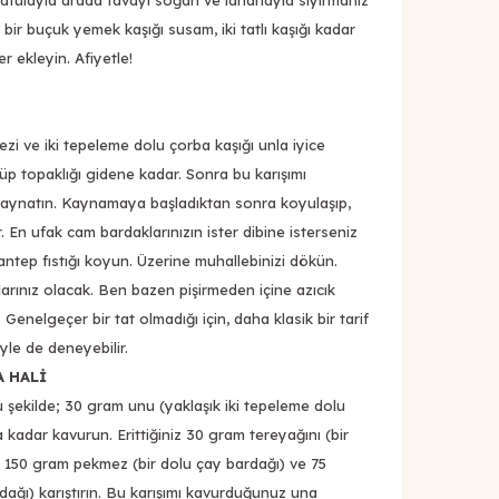
tulayla arada tavayı soğan ve lahanayla sıyırmanız
bir buçuk yemek kaşığı susam, iki tatlı kaşığı kadar
er ekleyin. Afiyetle!
zi ve iki tepeleme dolu çorba kaşığı unla iyice
zülüp topaklığı gidene kadar. Sonra bu karışımı
k kaynatın. Kaynamaya başladıktan sonra koyulaşıp,
 En ufak cam bardaklarınızın ister dibine isterseniz
ntep fıstığı koyun. Üzerine muhallebinizi dökün.
larınız olacak. Ben bazen pişirmeden içine azıcık
enelgeçer bir tat olmadığı için, daha klasik bir tarif
yle de deneyebilir.
A HALİ
 şu şekilde; 30 gram unu (yaklaşık iki tepeleme dolu
a kadar kavurun. Erittiğiniz 30 gram tereyağını (bir
, 150 gram pekmez (bir dolu çay bardağı) ve 75
rdağı) karıştırın. Bu karışımı kavurduğunuz una