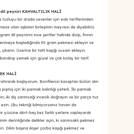
 dil peyniri KAHVALTILIK HALİ
a tuzluyu bir arada sevenler için eski tariflerimden
kmeze olan aşkımın birleşimin meyvesi de diyebiliriz.
am dil peynirini ince şeritler halinde dizip, fırının
 erimeye başladığında 50 gram pekmezi ekleyin ve
 çıkarın. Üzerine bir tatlı kaşığı susam ekleyin.
i bandırıp yemek için güzel ve çok kolay bir tarif.
MEK HALİ
atırarak başlıyorum. Bonfilenizi kasaptan bütün alın
 pişmiş için iki parmak kalınlığı yeterli. İki parmak
için, iki diş sarımsağı incecik doğrayın ve bir parça tuz
e ezin. (Bu tekniği bilmiyorsanız havan da
r bir yüzüne dört-beş kez farklı yerlere saplayarak
imm derinliğinde delikler açın, ki sarımsaklı pekmez
sin. Dilim başına ikişer çorba kaşığı pekmez ve