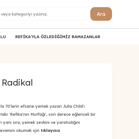
Ara
ULU
REFİKA'YLA ÖZLEDİĞİMİZ RAMAZANLAR
 Radikal
yla 70'lerin efsane yemek yazarı Julia Child'ı
itabı 'Refika'nın Mutfağı', son derece eğlenceli bir
in yanı sıra, yemek zevkini ve yaratıcılığını
.Devamını okumak için
tıklayınız