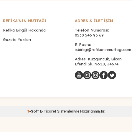
REFİKA'NIN MUTFAĞI
ADRES & İLETIŞIM
Refika Birgül Hakkında
Telefon Numarası:
0530 546 93 69
Gazete Yazıları
E-Posta:
isbirligi@refikaninmutfagi.com
Adres: Kuzguncuk, Bican
Efendi Sk. No:10, 34674
T
-Soft
E-Ticaret
Sistemleriyle Hazırlanmıştır.