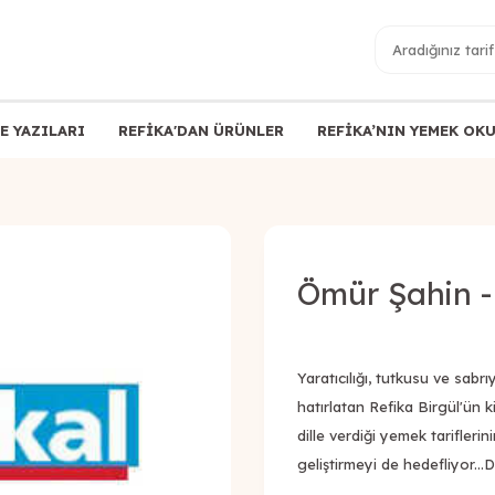
E YAZILARI
REFİKA'DAN ÜRÜNLER
REFİKA’NIN YEMEK OK
Ömür Şahin -
Yaratıcılığı, tutkusu ve sabrı
hatırlatan Refika Birgül'ün k
dille verdiği yemek tariflerin
geliştirmeyi de hedefliyor..