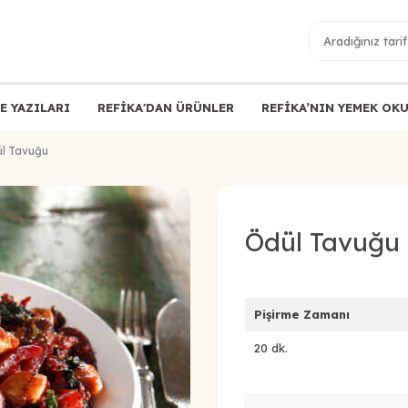
E YAZILARI
REFİKA'DAN ÜRÜNLER
REFİKA’NIN YEMEK OK
l Tavuğu
Ödül Tavuğu
Pişirme Zamanı
20 dk.