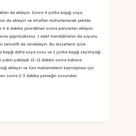
akları da ekleyin. Sonra 4 çorba kaşığı soya
ızı da ekleyin ve etrafları mühürlenecek şekilde
lde 5-6 dakika çevirdikten sonra pancarları ekleyin.
rünce şaşıracaksınız. 1 adet mandalinanın da suyunu
 zencefili de rendeleyin. Bu lezzetlerin iyice
ba kaşığı daha soya sosu ve 1 çorba kaşığı zeytinyağı
ne yakın yaklaşık 10-12 dakika sonra kabaca
nağı ekleyin ve tüm malzemelerin kaynaşması için
dikten sonra 2-3 dakika yemeğin sosundan