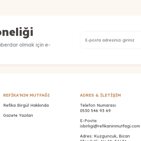
neliği
berdar olmak için e-
REFİKA'NIN MUTFAĞI
ADRES & İLETIŞIM
Refika Birgül Hakkında
Telefon Numarası:
0530 546 93 69
Gazete Yazıları
E-Posta:
isbirligi@refikaninmutfagi.com
Adres: Kuzguncuk, Bican