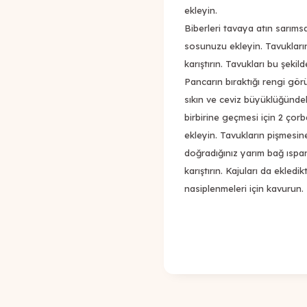
ekleyin.
Biberleri tavaya atın sarıms
sosunuzu ekleyin. Tavukların
karıştırın. Tavukları bu şeki
Pancarın bıraktığı rengi gö
sıkın ve ceviz büyüklüğündeki
birbirine geçmesi için 2 çor
ekleyin. Tavukların pişmesi
doğradığınız yarım bağ ıspa
karıştırın. Kajuları da ekle
nasiplenmeleri için kavurun.