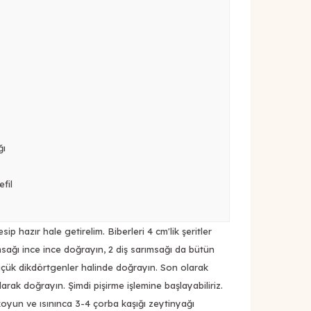
ğı
fil
p hazır hale getirelim. Biberleri 4 cm'lik şeritler
msağı ince ince doğrayın, 2 diş sarımsağı da bütün
üçük dikdörtgenler halinde doğrayın. Son olarak
arak doğrayın. Şimdi pişirme işlemine başlayabiliriz.
koyun ve ısınınca 3-4 çorba kaşığı zeytinyağı