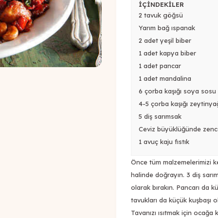
İÇİNDEKİLER
2 tavuk göğsü
Yarım bağ ıspanak
2 adet yeşil biber
1 adet kapya biber
1 adet pancar
1 adet mandalina
6 çorba kaşığı soya sosu
4-5 çorba kaşığı zeytinya
5 diş sarımsak
Ceviz büyüklüğünde zence
1 avuç kaju fıstık
Önce tüm malzemelerimizi kesi
halinde doğrayın. 3 diş sarı
olarak bırakın. Pancarı da k
tavukları da küçük kuşbaşı ol
Tavanızı ısıtmak için ocağa 