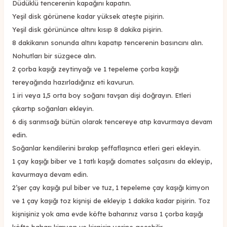
Düdüklü tencerenin kapağını kapatın.
Yeşil disk görünene kadar yüksek ateşte pişirin.
Yeşil disk görününce altını kısıp 8 dakika pişirin.
8 dakikanın sonunda altını kapatıp tencerenin basıncını alın.
Nohutları bir süzgece alın.
2 çorba kaşığı zeytinyağı ve 1 tepeleme çorba kaşığı
tereyağında hazırladığınız eti kavurun.
1 iri veya 1,5 orta boy soğanı tavşan dişi doğrayın. Etleri
çıkartıp soğanları ekleyin.
6 diş sarımsağı bütün olarak tencereye atıp kavurmaya devam
edin.
Soğanlar kendilerini bırakıp şeffaflaşınca etleri geri ekleyin.
1 çay kaşığı biber ve 1 tatlı kaşığı domates salçasını da ekleyip,
kavurmaya devam edin.
2’şer çay kaşığı pul biber ve tuz, 1 tepeleme çay kaşığı kimyon
ve 1 çay kaşığı toz kişnişi de ekleyip 1 dakika kadar pişirin. Toz
kişnişiniz yok ama evde köfte baharınız varsa 1 çorba kaşığı
köfte baharı kimyon ve kişnişin yerine geçebilir.