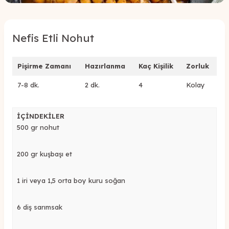
Nefis Etli Nohut
Pişirme Zamanı
Hazırlanma
Kaç Kişilik
Zorluk
7-8 dk.
2 dk.
4
Kolay
İÇİNDEKİLER
500 gr nohut
200 gr kuşbaşı et
1 iri veya 1,5 orta boy kuru soğan
6 diş sarımsak